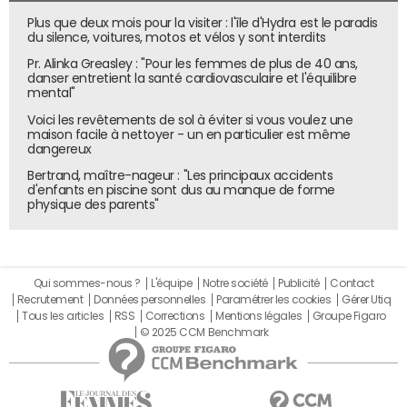
tendance à mettre en avant des
promotions
passagères
ou des nouvelles offres pour appâter le
chaland
. L'offre
Plus que deux mois pour la visiter : l'île d'Hydra est le paradis
du silence, voitures, motos et vélos y sont interdits
concerne donc d'abord les acteurs de l'e-commerce.
Pr. Alinka Greasley : "Pour les femmes de plus de 40 ans,
"L'annonceur est libre de segmenter son audience de
danser entretient la santé cardiovasculaire et l'équilibre
mental"
façon à réserver un type de message pour un type
Voici les revêtements de sol à éviter si vous voulez une
d'utilisateur
maison facile à nettoyer - un en particulier est même
dangereux
Deuxième étape : accueillir l'utilisateur au sein de la
Bertrand, maître-nageur : "Les principaux accidents
conversation Messenger. "L'annonceur est libre de
d'enfants en piscine sont dus au manque de forme
segmenter son audience de façon à réserver un type de
physique des parents"
message pour un type d'utilisateur", explique Pierre-Lou
Dominjon. L'idéal pour ce genre de produit est d'avoir un
bot
, à même de gérer l'afflux de nouveaux arrivants et de
Qui sommes-nous ?
L'équipe
Notre société
Publicité
Contact
répondre à leurs éventuelles questions en un laps de
Recrutement
Données personnelles
Paramétrer les cookies
Gérer Utiq
temps record. "Ce n'est pas une condition sine qua non,
Tous les articles
RSS
Corrections
Mentions légales
Groupe Figaro
même si je ne doute pas que ce format publicitaire
© 2025 CCM Benchmark
devrait inciter quelques annonceurs encore réticents à
développer leur bot", analyse Pierre-Lou Dominjon.
Une certitude, bot ou pas, l'annonceur doit être capable