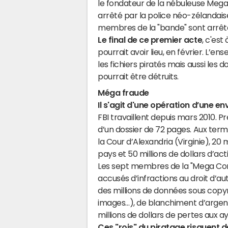
le fondateur de la nébuleuse Mega
arrêté par la police néo-zélandais
membres de la "bande" sont arrêt
Le final de ce premier acte
, c'est
pourrait avoir lieu, en février. L’
les fichiers piratés mais aussi les
pourrait être détruits.
Méga fraude
Il s'agit d'une opération d’une e
FBI travaillent depuis mars 2010. P
d’un dossier de 72 pages. Aux terme
la Cour d’Alexandria (Virginie), 2
pays et 50 millions de dollars d’acti
Les sept membres de la "Mega Co
accusés d’infractions au droit d’au
des millions de données sous copyr
images…), de blanchiment d’argent 
millions de dollars de pertes aux a
Ces "rois" du piratage risquent 