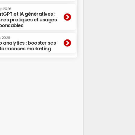
ep 2026
tGPT et IA génératives :
nes pratiques et usages
ponsables
p 2026
 analytics : booster ses
formances marketing