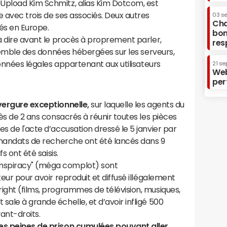
Upload Kim Schmitz, alias Kim Dotcom, est
e avec trois de ses associés. Deux autres
03 s
Cha
és en Europe.
bon
 à dire avant le procès à proprement parler,
res
ensemble des données hébergées sur les serveurs,
 données légales appartenant aux utilisateurs
21 se
Web
per
nvergure exceptionnelle,
sur laquelle les agents du
rès de 2 ans consacrés à réunir toutes les pièces
s de l'acte d’accusation dressé le 5 janvier par
0 mandats de recherche ont été lancés dans 9
fs ont été saisis.
nspiracy" (méga complot) sont
teur pour avoir reproduit et diffusé illégalement
ight (films, programmes de télévision, musiques,
sale à grande échelle, et d’avoir infligé 500
yant-droits.
des peines de prison cumulées pouvant aller