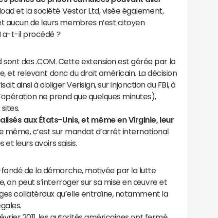
ad et la société Vestor Ltd, visée également,
t aucun de leurs membres n’est citoyen
 a-t-il procédé ?
ont des .COM. Cette extension est gérée par la
ie, et relevant donc du droit américain. La décision
sait ainsi à obliger Verisign, sur injonction du FBI, à
’opération ne prend que quelques minutes),
sites.
alisés aux États-Unis, et même en Virginie, leur
e même, c’est sur mandat d’arrêt international
et leurs avoirs saisis.
-fondé de la démarche, motivée par la lutte
e, on peut s’interroger sur sa mise en œuvre et
ages collatéraux qu’elle entraîne, notamment la
gales.
évrier 2011, les autorités américaines ont fermé