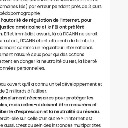
aines liés) par erreur pendant près de 3 jours
a pédopornographie.
 l’autorité de régulation de l’Internet, pour
 justice américaine et le FBI ont préféré
n.
Effet immédiat assuré, là où l'ICANN ne serait
 autant, l'ICANN étant affranchi de la tutelle
tionnant comme un régulateur international,
nement rassuré ceux pour qui des actions
ent en danger la neutralité du Net, la liberté
données personnelles.
eau ouvert qu’il a connu un tel développement et
 milliards à l'utiliser.
absolument nécessaires pour protéger les
bles, mais celles-ci doivent être mesurées et
iberté d’expression et la neutralité du réseau.
rait-elle sur celle d’un autre ? L’Internet est
ussi. C’est au sein des instances multipartites