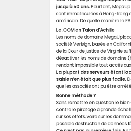
jusqu’à 50 ans.
Pourtant, MegaUplo
sont immatriculées à Hong-Kong e
américain. De quelle manière le FBI
Le .COM en Talon d'Achille
Les noms de domaine MegaUpload s
société Verisign, basée en Californ
de la Cour de justice de Virginie suffi
désactiver les noms de domaine (l
rendant impossible tout accès aux 
La plupart des serveurs étant loc
saisie n’en était que plus facile.
D
que les associés ont pu être arrêtés 
Bonne méthode ?
Sans remettre en question le bien
contre le piratage à grande échell
sur ses effets, voire sur les domm
possible destruction de données lé
Ce n’est pas la première fois.
En f