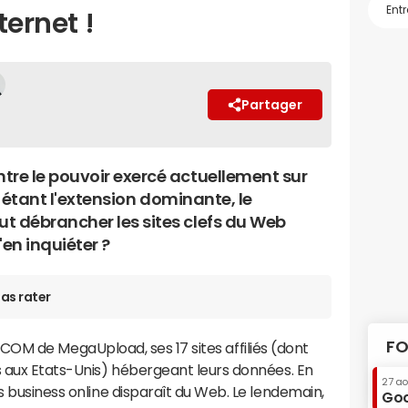
ternet !
Partager
re le pouvoir exercé actuellement sur
M étant l'extension dominante, le
 débrancher les sites clefs du Web
'en inquiéter ?
as rater
FO
les .COM de MegaUpload, ses 17 sites affiliés (dont
s aux Etats-Unis) hébergeant leurs données. En
27 a
s business online disparaît du Web. Le lendemain,
Goo