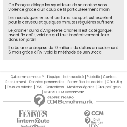
Ce Français déloge les squatteurs de sa maison sans
violence grâce à un coup de fil particulièrement malin
Les neurologues en sont certains : ce sport est excellent
pour le cerveau et quelques minutes régulières suffisent
Le jardinier du roi d'Angleterre Charles III est catégorique :
avant fin août, voici ce qu'il faut impérativement faire
dans son jardin
Il crée une entreprise de 10 millions de dollars en seulement
6 mois grâce à l'IA : voici la méthode de Ben Broca
Qui sommes-nous ?
L'équipe
Notre société
Publicité
Contact
Recrutement
Données personnelles
Paramétrer les cookies
Gérer Utiq
Tous les articles
RSS
Corrections
Mentions légales
Groupe Figaro
© 2025 CCM Benchmark