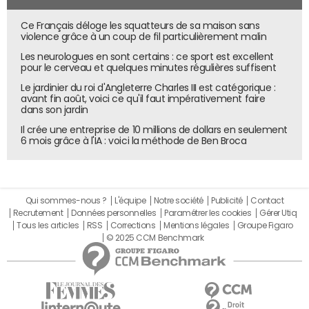
agents aux services AWS.
Ce Français déloge les squatteurs de sa maison sans
Quant à AgentCore Browser Tool, il permet aux agents
violence grâce à un coup de fil particulièrement malin
d'interagir avec le web. "C'est par exemple utile pour les
Les neurologues en sont certains : ce sport est excellent
agents qui vont réaliser des achats sur Internet", note
pour le cerveau et quelques minutes régulières suffisent
Deepak Singh. "Browser Tool est compatible avec
Le jardinier du roi d'Angleterre Charles III est catégorique :
n'importe quel navigateur web et n'importe quel modèle."
avant fin août, voici ce qu'il faut impérativement faire
dans son jardin
Pour finir, AgentCore Observability est dessiné pour
Il crée une entreprise de 10 millions de dollars en seulement
monitorer les agents une fois déployés. "Avec cet outil,
6 mois grâce à l'IA : voici la méthode de Ben Broca
vous obtenez des visualisations détaillées de chaque
étape du flux de travail de l'agent. Vous pouvez inspecter
son chemin d'exécution. Vous pouvez auditer les sorties
intermédiaires, déboguer les goulots d'étranglement et
Qui sommes-nous ?
L'équipe
Notre société
Publicité
Contact
Recrutement
Données personnelles
Paramétrer les cookies
Gérer Utiq
les éventuels échecs", détaille Deepak Singh.
Tous les articles
RSS
Corrections
Mentions légales
Groupe Figaro
© 2025 CCM Benchmark
AWS prend l'ascendant sur Azure et Google
Cloud
AgentCore Observability est compatible avec le