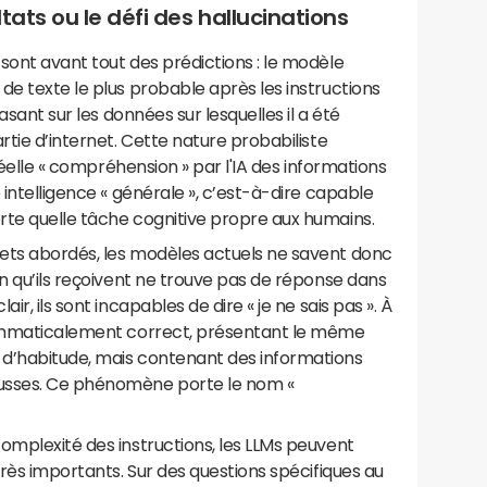
sultats ou le défi des hallucinations
sont avant tout des prédictions : le modèle
de texte le plus probable après les instructions
basant sur les données sur lesquelles il a été
rtie d’internet. Cette nature probabiliste
 réelle « compréhension » par l'IA des informations
 intelligence « générale », c’est-à-dire capable
rte quelle tâche cognitive propre aux humains.
ets abordés, les modèles actuels ne savent donc
on qu’ils reçoivent ne trouve pas de réponse dans
ir, ils sont incapables de dire « je ne sais pas ». À
grammaticalement correct, présentant le même
d’habitude, mais contenant des informations
usses. Ce phénomène porte le nom «
omplexité des instructions, les LLMs peuvent
très importants. Sur des questions spécifiques au