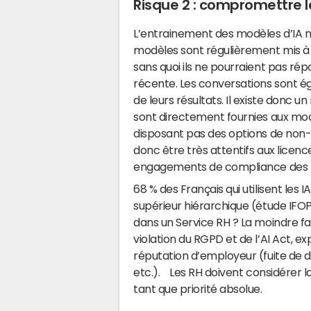
Risque 2 : compromettre 
L’entrainement des modèles d’IA ne
modèles sont régulièrement mis à 
sans quoi ils ne pourraient pas rép
récente. Les conversations sont é
de leurs résultats. Il existe donc 
sont directement fournies aux modè
disposant pas des options de non-
donc être très attentifs aux licence
engagements de compliance des f
68 % des Français qui utilisent les I
supérieur hiérarchique (étude IFOP
dans un Service RH ? La moindre fai
violation du RGPD et de l’AI Act, e
réputation d’employeur (fuite de 
etc.). Les RH doivent considérer l
tant que priorité absolue.