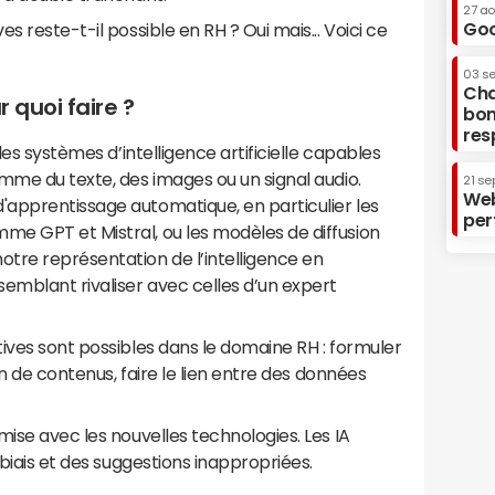
27 a
Goo
s reste-t-il possible en RH ? Oui mais... Voici ce
03 s
Cha
r quoi faire ?
bon
res
les systèmes d’intelligence artificielle capables
mme du texte, des images ou un signal audio.
21 se
Web
apprentissage automatique, en particulier les
per
e GPT et Mistral, ou les modèles de diffusion
tre représentation de l’intelligence en
emblant rivaliser avec celles d’un expert
ives sont possibles dans le domaine RH : formuler
on de contenus, faire le lien entre des données
mise avec les nouvelles technologies. Les IA
 biais et des suggestions inappropriées.