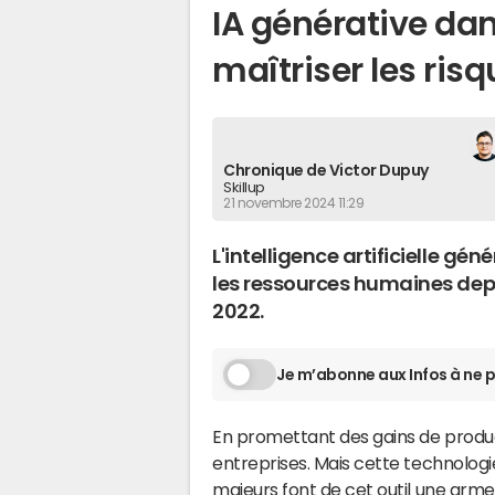
IA générative da
maîtriser les risq
Chronique de Victor Dupuy
Skillup
21 novembre 2024 11:29
L'intelligence artificielle gé
les ressources humaines dep
2022.
Je m’abonne aux Infos à ne p
En promettant des gains de produc
entreprises. Mais cette technologi
majeurs font de cet outil une arm