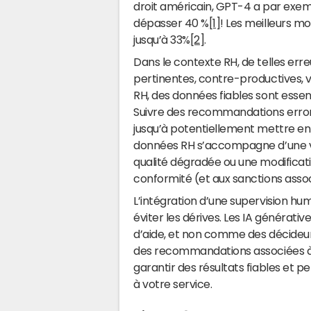
droit américain, GPT-4 a par exem
dépasser 40 %
[1]
! Les meilleurs m
jusqu’à 33%
[2]
.
Dans le contexte RH, de telles err
pertinentes, contre-productives, vo
RH, des données fiables sont essen
Suivre des recommandations erronée
jusqu’à potentiellement mettre en 
données RH s’accompagne d’une vale
qualité dégradée ou une modificat
conformité (et aux sanctions asso
L’intégration d’une supervision hu
éviter les dérives. Les IA générat
d’aide, et non comme des décideurs
des recommandations associées à
garantir des résultats fiables et pe
à votre service.