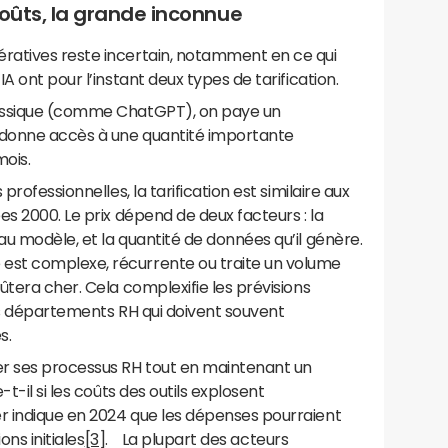
 coûts, la grande inconnue
ratives reste incertain, notamment en ce qui
A ont pour l’instant deux types de tarification.
lassique (comme ChatGPT), on paye un
donne accès à une quantité importante
mois.
professionnelles, la tarification est similaire aux
es 2000. Le prix dépend de deux facteurs : la
u modèle, et la quantité de données qu’il génère.
st complexe, récurrente ou traite un volume
ûtera cher. Cela complexifie les prévisions
es départements RH qui doivent souvent
s.
er ses processus RH tout en maintenant un
t-il si les coûts des outils explosent
 indique en 2024 que les dépenses pourraient
ons initiales
[3]
. La plupart des acteurs