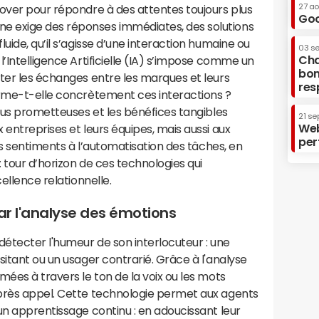
27 a
nover pour répondre à des attentes toujours plus
Goo
 exige des réponses immédiates, des solutions
uide, qu’il s’agisse d’une interaction humaine ou
03 s
Cha
’Intelligence Artificielle (IA) s’impose comme un
bon
ter les échanges entre les marques et leurs
res
orme-t-elle concrètement ces interactions ?
plus prometteuses et les bénéfices tangibles
21 se
Web
 entreprises et leurs équipes, mais aussi aux
per
des sentiments à l’automatisation des tâches, en
: tour d’horizon de ces technologies qui
ellence relationnelle.
par l'analyse des émotions
détecter l'humeur de son interlocuteur : une
sitant ou un usager contrarié. Grâce à l'analyse
mées à travers le ton de la voix ou les mots
près appel. Cette technologie permet aux agents
un apprentissage continu : en adoucissant leur