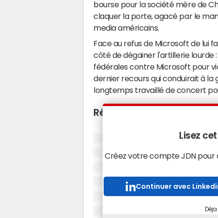
bourse pour la société mère de Ch
claquer la porte, agacé par le ma
media américains.
Face au refus de Microsoft de lui f
côté de dégainer l'artillerie lourd
fédérales contre Microsoft pour vi
dernier recours qui conduirait à la
longtemps travaillé de concert pou
Réorientation commercia
La pomme de discorde se situe aut
Lisez cet
statuts juridiques, pour préparer
qu'elle a pris auprès de Softbank,
Créez votre compte JDN pour ac
investissement colossal de 30 milli
société de Sam Altman s'est en e
Continuer avec Linkedi
abandonner son statut d'entreprise 
entreprise à profit à part entière, 
Déja
investissement de 30 à 20 milliards 