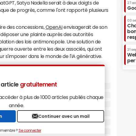
atGPT, Satya Nadella serait à deux doigts de
27 a
Goo
nque de progrès, comme l'ont rapporté plusieurs
03 s
Cha
aire des concessions,
OpenAI
envisagerait de son
bon
e : déposer une plainte auprès des autorités
res
olation des lois antimonopole. Une solution de
 guerre ouverte entre les deux associés, qui ont
21 se
Web
r s'imposer dans le monde de l'IA générative.
per
le d'OpenAI
our de la volonté d'OpenAI de changer ses
 article
gratuitement
 son entrée en bourse et honorer les engagements
 devenu le premier argentier d'OpenAI avec un
céder à plus de 1000 articles publiés chaque
ards de dollars dans l'entreprise en mars 2025. La
année.
ffet engagée auprès du conglomérat japonais à
n
Continuer avec un mail
à but non lucratif d'ici fin 2025 pour devenir une
faute de quoi Softbank réduirait son
 membre ?
Se connecter
de dollars.