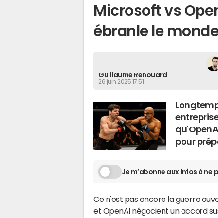
Microsoft vs OpenA
ébranle le monde 
Guillaume Renouard
26 juin 2025 17:51
Longtemps
entrepris
qu'OpenAI
pour prép
Je m’abonne aux Infos à ne p
Ce n'est pas encore la guerre ouve
et OpenAI négocient un accord susc