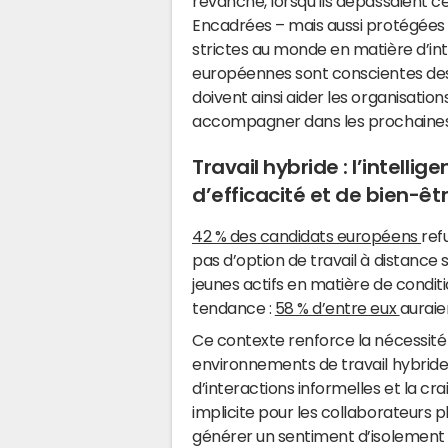
revanche, lorsqu’ils dépassaient ces
Encadrées – mais aussi protégées 
strictes au monde en matière d’intel
européennes sont conscientes des ri
doivent ainsi aider les organisatio
accompagner dans les prochaines 
Travail hybride : l’intelligen
d’efficacité et de bien-êt
42 % des candidats européens
ref
pas d’option de travail à distance
jeunes actifs en matière de condit
tendance :
58 % d’entre eux
auraie
Ce contexte renforce la nécessité d’
environnements de travail hybrides. 
d’interactions informelles et la cra
implicite pour les collaborateurs
générer un sentiment d’isolement o