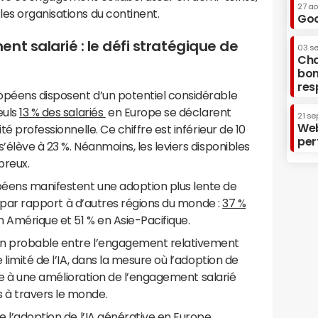
27 a
es organisations du continent.
Goo
nt salarié : le défi stratégique de
03 s
Cha
bon
res
opéens disposent d’un potentiel considérable
euls
13 % des salariés
en Europe se déclarent
21 se
Web
té professionnelle. Ce chiffre est inférieur de 10
per
’élève à 23 %. Néanmoins, les leviers disponibles
breux.
éens manifestent une adoption plus lente de
ive par rapport à d’autres régions du monde :
37 %
n Amérique et 51 % en Asie-Pacifique.
on probable entre l’engagement relativement
 limité de l’IA, dans la mesure où l’adoption de
ciée à une amélioration de l’engagement salarié
 à travers le monde.
e l’adoption de l’IA générative en Europe