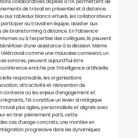
tions collaboratives dopées à l’IA permettent de
nnements de travail en présentiel et à distance.
aux tableaux blancs virtuels, les collaborateurs
articiper au travail en équipe, assister aux
s de brainstorming à distance. En l’absence
ternes ou à l’expertise des collègues, ils peuvent
bénéficier d’une assistance à la décision. Même
au télétravail comme une mauvaise connexion, un
ces sonores, peuvent aujourd’hui être
nférence enrichis par l’intelligence artificielle.
icielle responsable, les organisations
vation, attractivité et réinvention de
un contexte où les enjeux d’engagement et
régnants, l’IA constitue un levier stratégique
ravail plus agiles, personnalisés et alignés avec
ur en tirer pleinement parti, cette
 des cas d’usage concrets, une montée en
ntégration progressive dans les dynamiques