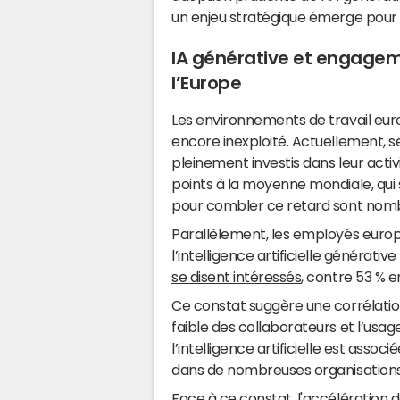
un enjeu stratégique émerge pour l
IA générative et engageme
l’Europe
Les environnements de travail eur
encore inexploité. Actuellement, s
pleinement investis dans leur activi
points à la moyenne mondiale, qui s
pour combler ce retard sont nom
Parallèlement, les employés europ
l’intelligence artificielle générat
se disent intéressés
, contre 53 % e
Ce constat suggère une corrélati
faible des collaborateurs et l’usage
l’intelligence artificielle est asso
dans de nombreuses organisations
Face à ce constat, l'accélération d