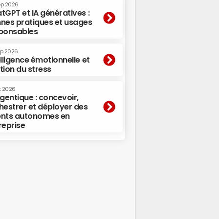
ep 2026
tGPT et IA génératives :
nes pratiques et usages
ponsables
ep 2026
elligence émotionnelle et
tion du stress
t 2026
agentique : concevoir,
hestrer et déployer des
nts autonomes en
reprise