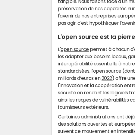
tangible. Nous faisons face à un mur,
préservation de nos capacités num
l'avenir de nos entreprises euro
pas agir, c'est hypothéquer l'ave
L'open source est la pierr
L'
open source
permet à chacun d'a
les adapter aux besoins locaux, ga
interopérabilité
essentielle à notr
standardisées, l'open source (don
milliards d’euros en
2022
) offre un
l'innovation et la coopération entre
sécurité en rendant les logiciels t
ainsi les risques de vulnérabilité
fournisseurs extérieurs.
Certaines administrations ont déj
des solutions ouvertes et européen
suivent ce mouvement en intensifi