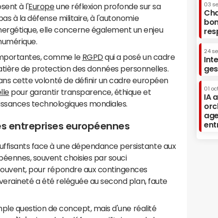
03 s
ent à l'
Europe
une réflexion profonde sur sa
Cha
pas à la défense militaire, à l'autonomie
bon
nergétique, elle concerne également un enjeu
res
 numérique.
24 s
es importantes, comme le
RGPD
qui a posé un cadre
Int
tière de protection des données personnelles.
ges
 dans cette volonté de définir un cadre européen
01 oc
lle
pour garantir transparence, éthique et
IA 
issances technologiques mondiales.
orc
age
ent
des entreprises européennes
suffisants face à une dépendance persistante aux
péennes, souvent choisies par souci
 souvent, pour répondre aux contingences
souveraineté a été reléguée au second plan, faute
 simple question de concept, mais d'une réalité