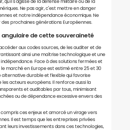
 qu'il s'agisse de la défense militaire ou de la
ériques. Ne pas agir, c'est mettre en danger
péennes et notre indépendance économique. Ne
nir des prochaines générations Européennes.
e angulaire de cette souveraineté
ccéder aux codes sources, de les auditer et de
rantissant ainsi une maîtrise technologique et une
e indépendance. Face à des solutions fermées et
t le marché en Europe est estimé entre 25 et 30
e alternative durable et flexible qui favorise
 les acteurs européens. Il renforce aussi la
ransparents et auditables par tous, minimisant
s cachées ou de dépendance excessive envers des
à compris ces enjeux et amorcé un virage vers
nes. Il est temps que les entreprises privées
ant leurs investissements dans ces technologies,