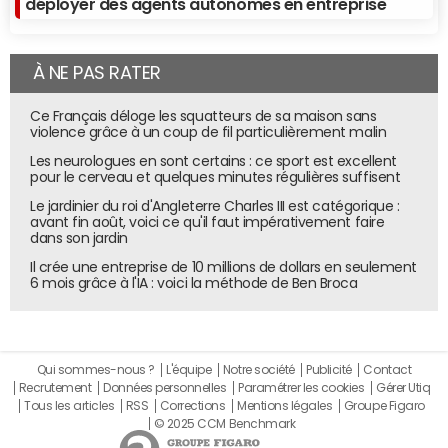
déployer des agents autonomes en entreprise
À NE PAS RATER
Ce Français déloge les squatteurs de sa maison sans
violence grâce à un coup de fil particulièrement malin
Les neurologues en sont certains : ce sport est excellent
pour le cerveau et quelques minutes régulières suffisent
Le jardinier du roi d'Angleterre Charles III est catégorique :
avant fin août, voici ce qu'il faut impérativement faire
dans son jardin
Il crée une entreprise de 10 millions de dollars en seulement
6 mois grâce à l'IA : voici la méthode de Ben Broca
Qui sommes-nous ?
L'équipe
Notre société
Publicité
Contact
Recrutement
Données personnelles
Paramétrer les cookies
Gérer Utiq
Tous les articles
RSS
Corrections
Mentions légales
Groupe Figaro
© 2025 CCM Benchmark