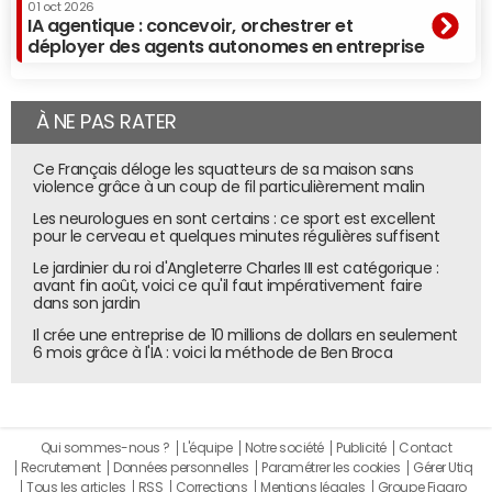
01 oct 2026
"Ensuite,
KServe
entrera en action pour déployer les
IA agentique : concevoir, orchestrer et
déployer des agents autonomes en entreprise
applications d'IA et les servir aux utilisateurs par le biais
d'API", ajoute Guillaume Renaud. En toile de fond, l'outil
Model Registry
se chargera de référencer les modèles et
À NE PAS RATER
leurs différentes versions. Il comble le fossé entre les
phases d'expérimentation et de déploiement en offrant
Ce Français déloge les squatteurs de sa maison sans
une interface centralisée permettant à tous les acteurs
violence grâce à un coup de fil particulièrement malin
du cycle de vie du machine learning de collaborer.
Les neurologues en sont certains : ce sport est excellent
pour le cerveau et quelques minutes régulières suffisent
"Des outils de l'écosystème Kubernetes pourront être
Le jardinier du roi d'Angleterre Charles III est catégorique :
utilisés pour des besoins spécifiques tels que Ray Serve
avant fin août, voici ce qu'il faut impérativement faire
pour piloter l'inférence"
dans son jardin
Il crée une entreprise de 10 millions de dollars en seulement
Pour optimiser les paramètres des modèles,
Katib
entre
6 mois grâce à l'IA : voici la méthode de Ben Broca
dans la danse. Quant à Kubeflow Pipelines et Feast, ils
sont conçus respectivement pour bâtir des workflows de
learning (toujours basés sur Kubernetes) et pour
référencer les caractéristiques des modèles afférents.
Qui sommes-nous ?
L'équipe
Notre société
Publicité
Contact
"Enfin,
Keda
prendra en charge l'autoscaling des phases
Recrutement
Données personnelles
Paramétrer les cookies
Gérer Utiq
Tous les articles
RSS
Corrections
Mentions légales
Groupe Figaro