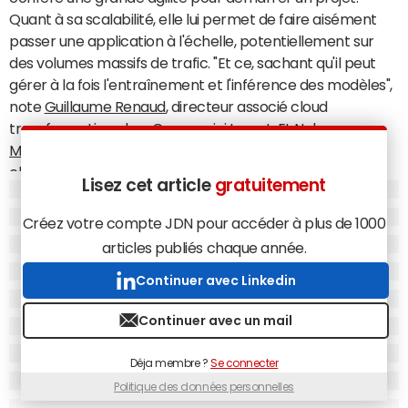
Quant à sa scalabilité, elle lui permet de faire aisément
passer une application à l'échelle, potentiellement sur
des volumes massifs de trafic. "Et ce, sachant qu'il peut
gérer à la fois l'entraînement et l'inférence des modèles",
note
Guillaume Renaud
, directeur associé cloud
transformation chez Capgemini Invent. Et
Noham
Medyouni
, enterprise architect chez Dell, d'enfoncer le
clou : "Kubernetes est également adapté aux multiples
Lisez cet article
gratuitement
itérations des phases d'entraînement des IA tout en
faisant preuve de résilience."
Créez votre compte JDN pour accéder à plus de 1000
Au sein des grands groupes, Kubernetes permettra
articles publiés chaque année.
d'industrialiser les process des IA factory. Il pourra gérer
Continuer avec Linkedin
l'entrainement des modèles en activant les clusters de
calcul nécessaires. C'est également un moyen d'assurer
Continuer avec un mail
la portabilité des applications d'IA, des environnements
de développement aux serveurs d'apprentissage puis de
Déja membre ?
Se connecter
production, mais aussi d'un cloud à l'autre. "Nous
Politique des données personnelles
observons beaucoup de projets d'IA qui commencent