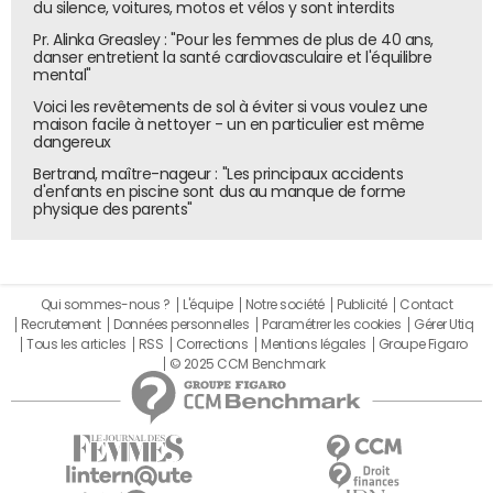
du silence, voitures, motos et vélos y sont interdits
Pr. Alinka Greasley : "Pour les femmes de plus de 40 ans,
danser entretient la santé cardiovasculaire et l'équilibre
mental"
Voici les revêtements de sol à éviter si vous voulez une
maison facile à nettoyer - un en particulier est même
dangereux
Bertrand, maître-nageur : "Les principaux accidents
d'enfants en piscine sont dus au manque de forme
physique des parents"
Qui sommes-nous ?
L'équipe
Notre société
Publicité
Contact
Recrutement
Données personnelles
Paramétrer les cookies
Gérer Utiq
Tous les articles
RSS
Corrections
Mentions légales
Groupe Figaro
© 2025 CCM Benchmark