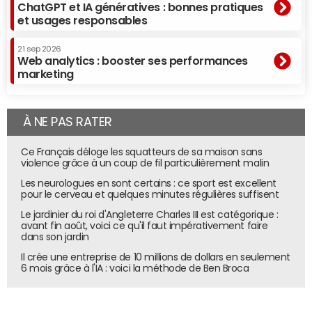
OpenAI et Anthropic n'ayant pas la même vision
ChatGPT et IA génératives : bonnes pratiques
technologique de l'IA, les deux modèles n'ont pas
et usages responsables
bénéficié des mêmes techniques d'entraînement. Pour
21 sep 2026
rappel, Anthropic et OpenAI ont une histoire commune.
Web analytics : booster ses performances
Anthropic a, en effet, été fondé en 2021 par d'anciens
marketing
employés d'OpenAI. Soucieux de développer des modèles
d'
intelligence artificielle
éthiques, la société axe sa
stratégie sur le développement responsable et sécurisé
À NE PAS RATER
de l'IA. Si de son côté OpenAI est soutenu à hauteur de
Ce Français déloge les squatteurs de sa maison sans
plusieurs milliards par Microsoft, Google, qui dispose de
violence grâce à un coup de fil particulièrement malin
son propre laboratoire d'IA DeepMind, a également
Les neurologues en sont certains : ce sport est excellent
investi 300 millions de dollars dans Anthropic.
pour le cerveau et quelques minutes régulières suffisent
Claude 2 et GPT-4 ont tous deux pour base l'architecture
Le jardinier du roi d'Angleterre Charles III est catégorique :
Transformer développée par Google. GPT-4 a été pré-
avant fin août, voici ce qu'il faut impérativement faire
dans son jardin
entraîné puis ajusté par
apprentissage par renforcement
Il crée une entreprise de 10 millions de dollars en seulement
à partir de la rétroaction humaine (RLHF) quand
6 mois grâce à l'IA : voici la méthode de Ben Broca
Claude 2 a été premièrement entraîné par RLHF puis par
"IA constitutionnelle." Cette technologie développée par
Anthropic inculque au modèle des valeurs basées sur une