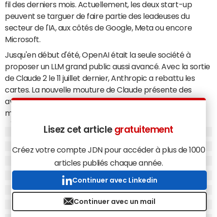
fil des derniers mois. Actuellement, les deux start-up
peuvent se targuer de faire partie des leadeuses du
secteur de l'IA, aux côtés de Google, Meta ou encore
Microsoft.
Jusqu'en début d'été, OpenAI était la seule société à
proposer un LLM grand public aussi avancé. Avec la sortie
de Claude 2 le 11 juillet dernier, Anthropic a rebattu les
cartes. La nouvelle mouture de Claude présente des
avancées notables en génération de code, en
mathématiques et plus généralement un raisonnement
plus avancé. Plus spectaculaire, la nouvelle itération de
Lisez cet article
gratuitement
l'IA est capable de traiter en entrée plusieurs centaines
de pages sans perdre le fil de la discussion. Une mise à
Créez votre compte JDN pour accéder à plus de 1000
jour majeure qui offre maintenant aux professionnels une
articles publiés chaque année.
véritable alternative aux modèles d'OpenAI.
Continuer avec Linkedin
Claude 2 vs
GPT-4
Continuer avec un mail
Claude 2
GPT-4
11 juillet 2023
14 mars 2023