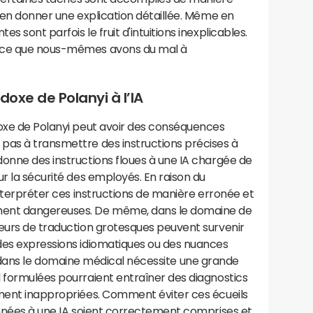
s en donner une explication détaillée. Même en
 sont parfois le fruit d'intuitions inexplicables.
A ce que nous-mêmes avons du mal à
doxe de Polanyi à l’IA
doxe de Polanyi peut avoir des conséquences
pas à transmettre des instructions précises à
onne des instructions floues à une IA chargée de
ur la sécurité des employés. En raison du
interpréter ces instructions de manière erronée et
ment dangereuses. De même, dans le domaine de
reurs de traduction grotesques peuvent survenir
des expressions idiomatiques ou des nuances
 l'IA dans le domaine médical nécessite une grande
l formulées pourraient entraîner des diagnostics
ement inappropriées. Comment éviter ces écueils
onnées à une IA soient correctement comprises et