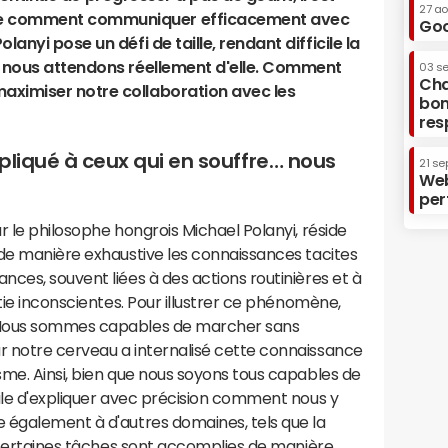
27 a
re comment communiquer efficacement avec
Goo
lanyi pose un défi de taille, rendant difficile la
e nous attendons réellement d'elle. Comment
03 s
Cha
aximiser notre collaboration avec les
bon
res
pliqué à ceux qui en souffre… nous
21 se
Web
per
r le philosophe hongrois Michael Polanyi, réside
 de manière exhaustive les connaissances tacites
ces, souvent liées à des actions routinières et à
tie inconscientes. Pour illustrer ce phénomène,
 Nous sommes capables de marcher sans
 notre cerveau a internalisé cette connaissance
me. Ainsi, bien que nous soyons tous capables de
ile d'expliquer avec précision comment nous y
 également à d'autres domaines, tels que la
ù certaines tâches sont accomplies de manière