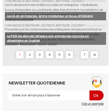
Les IA deviennent des entités sociales en entreprise : médiateurs,
boucs émissaires ou confidents, elles transforment nos relations de
travail et bousculent les rôles humains traditionnels.
Les IA en entreprise : entre médiateur et bouc émissaire
Intelligence artificielle
Poussées par les actionnaires, les entreprises remplaceront tout ce
qui peut l'être par l'IA. Devenues logiciels géants, elles devront être
Le PDG de demain dirigera son entreprise comme on
dirigées comme des apps, par des PDG pas encore préparés.
développe un logiciel
Créativité
Décisionnel
Riche
GEANT
...
1
2
3
4
5
6
7
NEWSLETTER QUOTIDIENNE
Voir un exemple