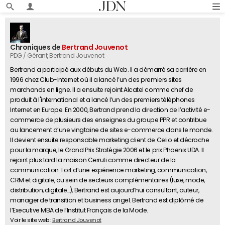
Chroniques de
Bertrand Jouvenot
PDG / Gérant
, Bertrand Jouvenot
Bertrand a participé aux débuts du Web. Il a démarré sa carrière en
1996 chez Club-Internet où il a lancé l’un des premiers sites
marchands en ligne. Il a ensuite rejoint Alcatel comme chef de
produit à l'international et a lancé l’un des premiers téléphones
Internet en Europe. En 2000, Bertrand prend la direction de l’activité e-
commerce de plusieurs des enseignes du groupe PPR et contribue
au lancement d’une vingtaine de sites e-commerce dans le monde.
Il devient ensuite responsable marketing client de Celio et décroche
pour la marque, le Grand Prix Stratégie 2006 et le prix Phoenix UDA. Il
rejoint plus tard la maison Cerruti comme directeur de la
communication. Fort d’une expérience marketing, communication,
CRM et digitale, au sein de secteurs complémentaires (luxe, mode,
distribution, digitale…), Bertrand est aujourd’hui consultant, auteur,
manager de transition et business angel. Bertrand est diplômé de
l’Executive MBA de l’Institut Français de la Mode.
Voir le site web :
Bertrand Jouvenot