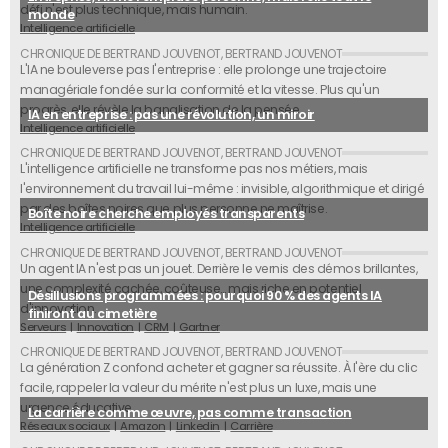
défi n'est plus technique, mais humain.
monde
Intelligence artificielle
L'IA ne bouleverse pas l'entreprise : elle prolonge une trajectoire
managériale fondée sur la conformité et la vitesse. Plus qu'un
progrès, elle révèle la banalisation de la pensée.
IA en entreprise : pas une révolution, un miroir
Intelligence artificielle
L'intelligence artificielle ne transforme pas nos métiers, mais
l'environnement du travail lui-même : invisible, algorithmique et dirigé
par des boîtes noires que plus personne ne maîtrise.
Boîte noire cherche employés transparents
Intelligence artificielle
Un agent IA n'est pas un jouet. Derrière le vernis des démos brillantes,
une complexité cachée, coûteuse… mais riche en potentiel
Désillusions programmées : pourquoi 90 % des agents IA
d'innovation.
finiront au cimetière
Serveurs
Innovation
CRM
Gartner
La génération Z confond acheter et gagner sa réussite. À l'ère du clic
facile, rappeler la valeur du mérite n'est plus un luxe, mais une
urgence éducative.
La carrière comme œuvre, pas comme transaction
Réseaux sociaux
Amazon
Linkedin
Carrière