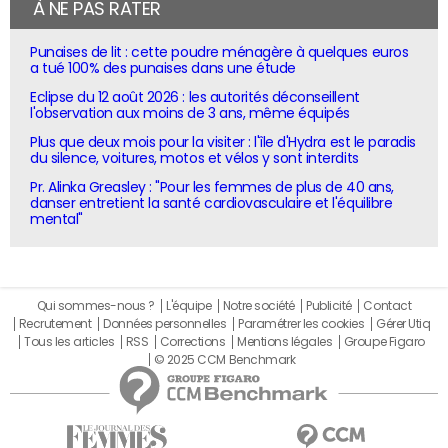
À NE PAS RATER
Punaises de lit : cette poudre ménagère à quelques euros
a tué 100% des punaises dans une étude
Eclipse du 12 août 2026 : les autorités déconseillent
l'observation aux moins de 3 ans, même équipés
Plus que deux mois pour la visiter : l'île d'Hydra est le paradis
du silence, voitures, motos et vélos y sont interdits
Pr. Alinka Greasley : "Pour les femmes de plus de 40 ans,
danser entretient la santé cardiovasculaire et l'équilibre
mental"
Qui sommes-nous ?
L'équipe
Notre société
Publicité
Contact
Recrutement
Données personnelles
Paramétrer les cookies
Gérer Utiq
Tous les articles
RSS
Corrections
Mentions légales
Groupe Figaro
© 2025 CCM Benchmark