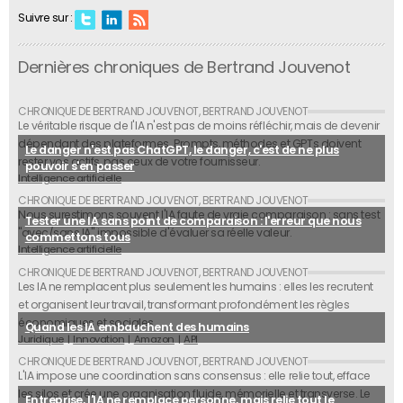
Suivre sur :
Dernières chroniques de Bertrand Jouvenot
Le véritable risque de l'IA n'est pas de moins réfléchir, mais de devenir
dépendant des plateformes. Prompts, méthodes et GPTs doivent
Le danger n'est pas ChatGPT, le danger, c'est de ne plus
rester vos actifs, pas ceux de votre fournisseur.
pouvoir s'en passer
Intelligence artificielle
Nous surestimons souvent l'IA faute de vraie comparaison : sans test
Tester une IA sans point de comparaison : l'erreur que nous
"avec/sans IA", impossible d'évaluer sa réelle valeur.
commettons tous
Intelligence artificielle
Les IA ne remplacent plus seulement les humains : elles les recrutent
et organisent leur travail, transformant profondément les règles
économiques et sociales.
Quand les IA embauchent des humains
Juridique
Innovation
Amazon
API
L'IA impose une coordination sans consensus : elle relie tout, efface
les silos et crée une organisation fluide, mémorielle et transverse. Le
Entreprise, l'IA ne remplace personne, mais relie tout le