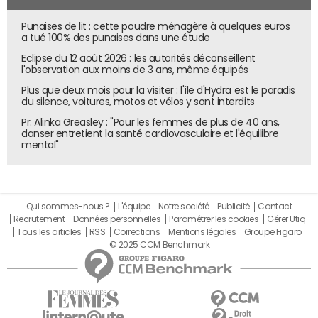
pointer du doigts les ROI potentiels avant de travailler
sur la solution en elle-même"
Punaises de lit : cette poudre ménagère à quelques euros
a tué 100% des punaises dans une étude
En amont, Phacet sensibilise ses clients sur ce que
Eclipse du 12 août 2026 : les autorités déconseillent
permet de produire l'IA. La start-up agence ensuite ses
l'observation aux moins de 3 ans, même équipés
différents modules pour personnaliser la réponse à
Plus que deux mois pour la visiter : l'île d'Hydra est le paradis
chaque problématique. "On commence par
du silence, voitures, motos et vélos y sont interdits
diagnostiquer la situation et pointer du doigts les retours
Pr. Alinka Greasley : "Pour les femmes de plus de 40 ans,
sur investissement potentiels avant de travailler sur la
danser entretient la santé cardiovasculaire et l'équilibre
mental"
solution en elle-même", détaille le CEO. En bout de course,
une fois les différents outils connectés et agencés,
Phacet se rémunère via un système d'abonnement sur le
modèle d'un éditeur
SaaS
(pour software as a service).
Qui sommes-nous ?
L'équipe
Notre société
Publicité
Contact
En coulisse, la plateforme s'adosse à une bibliothèque de
Recrutement
Données personnelles
Paramétrer les cookies
Gérer Utiq
Tous les articles
RSS
Corrections
Mentions légales
Groupe Figaro
connecteurs pour intégrer les données en amont. Ensuite
© 2025 CCM Benchmark
viennent des large language models mais également des
modèles de
machine learning
prédictif plus classiques. En
aval, la solution se décline sous forme d'interfaces
utilisateur diverses pour faciliter la consommation de ces