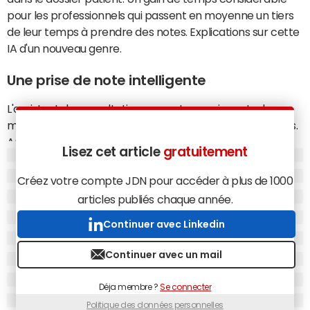
pour les professionnels qui passent en moyenne un tiers
de leur temps à prendre des notes. Explications sur cette
IA d'un nouveau genre.
Une prise de note intelligente
L'assistant de consultation permet aux soignants de
mener leurs consultations sans avoir à prendre de notes.
Après autorisation du patient et du praticien, le système
Lisez cet article
gratuitement
enregistre et transcrit en direct les échanges oraux
avant de fournir en fin de consultation un rapport
Créez votre compte JDN pour accéder à plus de 1000
complet structuré classique avec le motif, l'anamnèse
articles publiés chaque année.
(l'interrogatoire médical), l'examen clinique et la
Continuer avec Linkedin
conclusion.
De façon encore plus intelligente, le système assure
Continuer avec un mail
également la structuration et la codification des
informations pour enrichir le dossier patient, après
Déja membre ?
Se connecter
validation du professionnel, directement dans Doctolib.
Politique des données personnelles