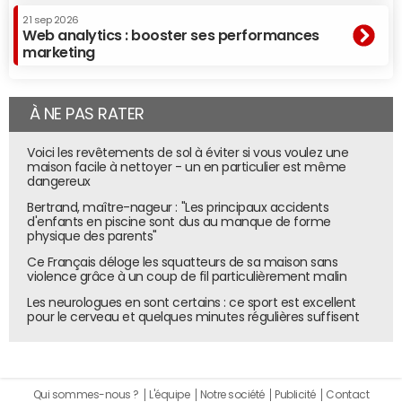
21 sep 2026
Web analytics : booster ses performances
marketing
À NE PAS RATER
Capture d'écran de l'assistant IA de Doctolib.
© Doctolib
Voici les revêtements de sol à éviter si vous voulez une
maison facile à nettoyer - un en particulier est même
dangereux
Pour fonctionner, le système de Doctolib se base sur une
orchestration de plusieurs modèles. La conversation est
Bertrand, maître-nageur : "Les principaux accidents
d'enfants en piscine sont dus au manque de forme
d'abord enregistrée (via le Microphone de l'ordinateur)
physique des parents"
puis transcrite avec un modèle speech-to-text avant
Ce Français déloge les squatteurs de sa maison sans
d'être retravaillée par un LLM pour générer le rapport
violence grâce à un coup de fil particulièrement malin
final. Dans les premiers temps, les équipes de Doctolib
Les neurologues en sont certains : ce sport est excellent
ont opté pour le modèle Whipser d'
OpenAI
pour la
pour le cerveau et quelques minutes régulières suffisent
transcription avant de finalement l'écarter. "Nous avons
rapidement constaté ses limites, notamment pour le
vocabulaire médical très spécialisé, qui est peu
Qui sommes-nous ?
L'équipe
Notre société
Publicité
Contact
représenté dans les données d'entraînement. D'autres