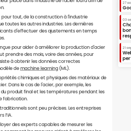
ur place dans l'industrie de l'acier lourd afin de
27 a
on.
Goo
é pour tout, de la construction à l'industrie
03 s
 toutes les autres industries. Les dernières
Cha
bon
icants d'effectuer des ajustements en temps
res
es.
conçue pour aider à améliorer la production d'acier
21 se
Web
eut prendre des mois, voire des années, pour
per
siste à obtenir les données correctes
modèle de
machine learning
(ML).
riétés chimiques et physiques des matériaux de
ier. Dans le cas de l'acier, par exemple, les
u produit final et les températures pendant les
 fabrication.
s traditionnels sont peu précises. Les entreprises
 l’IA.
ployer des experts capables de mesurer les