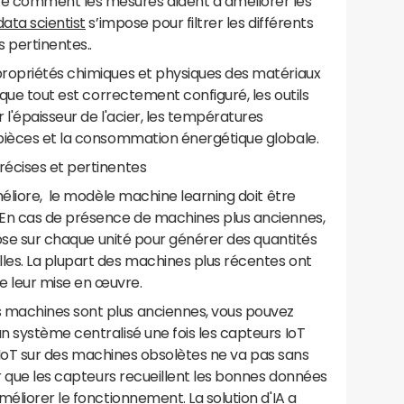
 comment les mesures aident à améliorer les
data scientist
s’impose pour filtrer les différents
s pertinentes..
ropriétés chimiques et physiques des matériaux
sque tout est correctement configuré, les outils
l'épaisseur de l'acier, les températures
pièces et la consommation énergétique globale.
écises et pertinentes
méliore, le modèle machine learning doit être
 En cas de présence de machines plus anciennes,
mpose sur chaque unité pour générer des quantités
es. La plupart des machines plus récentes ont
ite leur mise en œuvre.
machines sont plus anciennes, vous pouvez
 système centralisé une fois les capteurs IoT
rs IoT sur des machines obsolètes ne va pas sans
er que les capteurs recueillent les bonnes données
éliorer le fonctionnement. La solution d'IA a