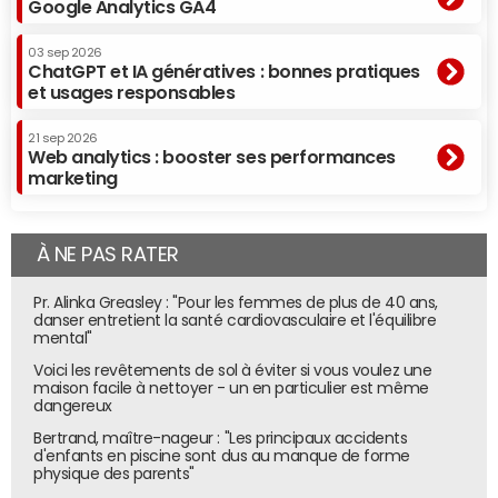
Google Analytics GA4
ollar,
l'exécution
de porte à
03 sep 2026
ChatGPT et IA génératives : bonnes pratiques
1 qubit
et usages responsables
(IonQ
Harmony)
21 sep 2026
IBM a ouvert le marché en proposant, dès 2016, un service
Web analytics : booster ses performances
d'ordinateur quantique dans le cloud. Big Blue s'appuie sur
marketing
ses propres machines affichant des puissances de 15 à
127 qubits. Pour rappel, le qubit est l'unité de mesure de
À NE PAS RATER
l'information en informatique quantique. Selon le principe
de superposition des états, propre à la physique
Pr. Alinka Greasley : "Pour les femmes de plus de 40 ans,
quantique, ce bit quantique peut représenter de façon
danser entretient la santé cardiovasculaire et l'équilibre
simultanée un 0 et un 1. La vitesse de calcul se voit ainsi
mental"
augmenter de manière exponentielle, la machine étant
Voici les revêtements de sol à éviter si vous voulez une
capable de traiter simultanément plusieurs états à la fois.
maison facile à nettoyer - un en particulier est même
dangereux
La mesure de puissance du qubit ? Elle est de 2 à la
Bertrand, maître-nageur : "Les principaux accidents
puissance N (N étant le nombre de qubits dans le
d'enfants en piscine sont dus au manque de forme
processeur). Ainsi, une machine binaire reposant sur une
physique des parents"
architecture à 6 bits pourrait créer une des 64 (2 à la