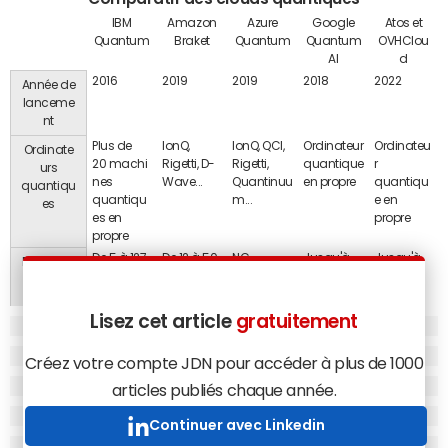
IBM
Amazon
Azure
Google
Atos et
Quantum
Braket
Quantum
Quantum
OVHClou
AI
d
2016
2019
2019
2018
2022
Année de
lanceme
nt
Plus de
IonQ,
IonQ, QCI,
Ordinateur
Ordinateu
Ordinate
20 machi
Rigetti, D-
Rigetti,
quantique
r
urs
nes
Wave...
Quantinuu
en propre
quantiqu
quantiqu
quantiqu
m...
e en
es
es en
propre
propre
De 5 à 127
De 12 à 50
NC
Jusqu'à
Jusqu'à
Puissanc
54
38
e
(nombre
de
Lisez cet article
gratuitement
Qubits)
Qiskit
SDK
Quantum
Cirq,
Bloc-
Créez votre compte JDN pour accéder à plus de 1000
Environne
Amazon
Developm
OpenFermi
notes
ment
articles publiés chaque année.
Braket,
ent Kit
on,
Jupyter
d'exécuti
blocs-
(QDK),
TensorFlo
on
Continuer avec Linkedin
notes
Cirq, Qiskit,
w