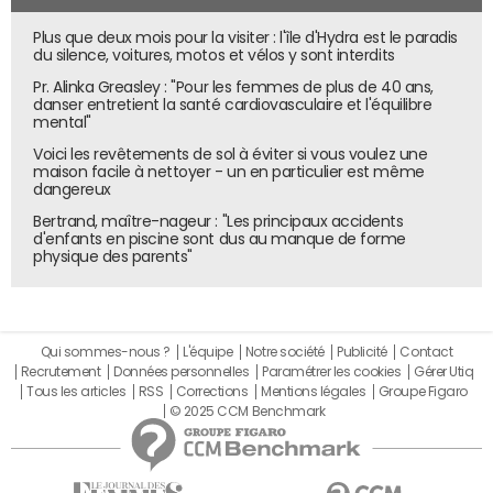
Plus que deux mois pour la visiter : l'île d'Hydra est le paradis
du silence, voitures, motos et vélos y sont interdits
Pr. Alinka Greasley : "Pour les femmes de plus de 40 ans,
danser entretient la santé cardiovasculaire et l'équilibre
mental"
Voici les revêtements de sol à éviter si vous voulez une
maison facile à nettoyer - un en particulier est même
dangereux
Bertrand, maître-nageur : "Les principaux accidents
d'enfants en piscine sont dus au manque de forme
physique des parents"
Qui sommes-nous ?
L'équipe
Notre société
Publicité
Contact
Recrutement
Données personnelles
Paramétrer les cookies
Gérer Utiq
Tous les articles
RSS
Corrections
Mentions légales
Groupe Figaro
© 2025 CCM Benchmark