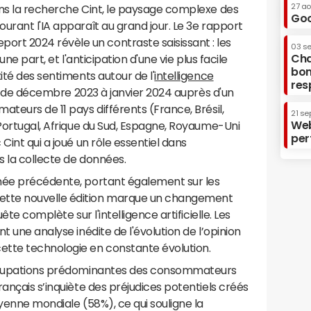
27 a
ans la recherche Cint, le paysage complexe des
Goo
urant l'IA apparaît au grand jour. Le 3e rapport
t 2024 révèle un contraste saisissant : les
03 s
Cha
une part, et l'anticipation d'une vie plus facile
bon
ité des sentiments autour de l'
intelligence
res
ée de décembre 2023 à janvier 2024 auprès d'un
ateurs de 11 pays différents (France, Brésil,
21 se
Web
 Portugal, Afrique du Sud, Espagne, Royaume-Uni
per
Cint qui a joué un rôle essentiel dans
s la collecte de données.
née précédente, portant également sur les
tte nouvelle édition marque un changement
ête complète sur l'intelligence artificielle. Les
t une analyse inédite de l'évolution de l’opinion
ette technologie en constante évolution.
occupations prédominantes des consommateurs
ançais s’inquiète des préjudices potentiels créés
oyenne mondiale (58%), ce qui souligne la