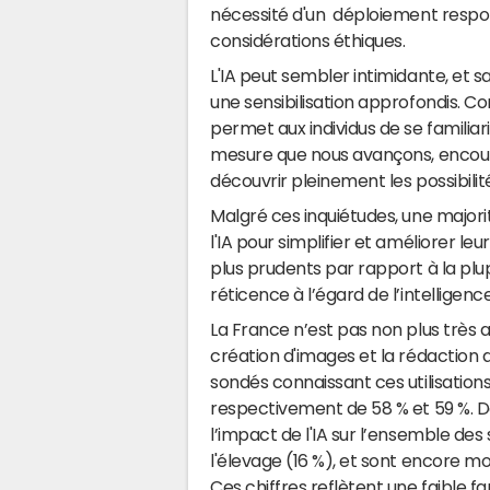
nécessité d'un déploiement respon
considérations éthiques.
L'IA peut sembler intimidante, et
une sensibilisation approfondis. C
permet aux individus de se familiaris
mesure que nous avançons, encoura
découvrir pleinement les possibilité
Malgré ces inquiétudes, une majori
l'IA pour simplifier et améliorer le
plus prudents par rapport à la plu
réticence à l’égard de l’intelligence 
La France n’est pas non plus très a
création d'images et la rédaction 
sondés connaissant ces utilisation
respectivement de 58 % et 59 %. D
l’impact de l'IA sur l’ensemble des
l'élevage (16 %), et sont encore mo
Ces chiffres reflètent une faible fam