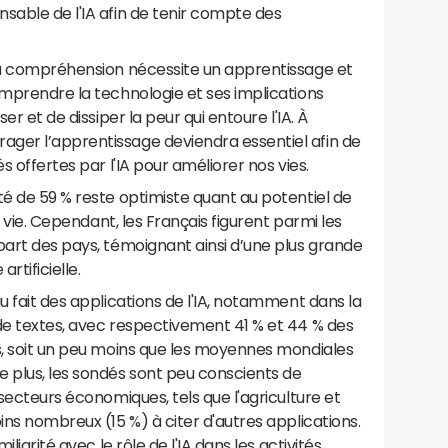
sable de l'IA afin de tenir compte des
 sa compréhension nécessite un apprentissage et
omprendre la technologie et ses implications
er et de dissiper la peur qui entoure l'IA. À
ger l’apprentissage deviendra essentiel afin de
s offertes par l'IA pour améliorer nos vies.
té de 59 % reste optimiste quant au potentiel de
ur vie. Cependant, les Français figurent parmi les
part des pays, témoignant ainsi d’une plus grande
artificielle.
u fait des applications de l'IA, notamment dans la
de textes, avec respectivement 41 % et 44 % des
s, soit un peu moins que les moyennes mondiales
e plus, les sondés sont peu conscients de
 secteurs économiques, tels que l'agriculture et
ins nombreux (15 %) à citer d'autres applications.
iliarité avec le rôle de l'IA dans les activités