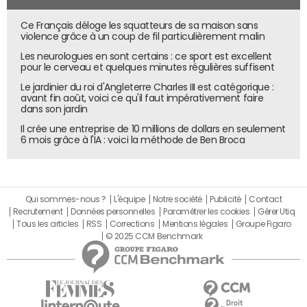
Dévoilé il y a moins d'un an par Anthropic, le model
Ce Français déloge les squatteurs de sa maison sans
context protocol reste peu adopté par l'industrie. S'il
violence grâce à un coup de fil particulièrement malin
existe bien quelques serveurs MCP officiels (Azure, AWS,
Les neurologues en sont certains : ce sport est excellent
pour le cerveau et quelques minutes régulières suffisent
Cloudflare, Elevenlabs, Stripe…), la majorité des
développements proviennent de la communauté. Rares
Le jardinier du roi d'Angleterre Charles III est catégorique :
avant fin août, voici ce qu'il faut impérativement faire
sont les gros éditeurs à déployer du temps et de l'argent,
dans son jardin
pour le moment. Côté client MCP, Claude Desktop reste
Il crée une entreprise de 10 millions de dollars en seulement
encore l'une des principales portes d'entrée. OpenAI
6 mois grâce à l'IA : voici la méthode de Ben Broca
supporte par exemple uniquement le protocole via son
Agents SDK avant un déploiement dans l'application
Desktop. Enfin, Hugging Face propose, depuis peu, un
client local pour appuyer son InferenceClient en local.
Qui sommes-nous ?
L'équipe
Notre société
Publicité
Contact
Recrutement
Données personnelles
Paramétrer les cookies
Gérer Utiq
Des implémentations de clients qui restent encore trop
Tous les articles
RSS
Corrections
Mentions légales
Groupe Figaro
peu nombreuses et écartent de nombreux développeurs
© 2025 CCM Benchmark
de solutions tierces.
Côté modèle également, les choix sont peu nombreux.
Pour une utilisation efficace, le MCP nécessite des LLM
robustes, dotés du fonction calling. En d'autres mots, le