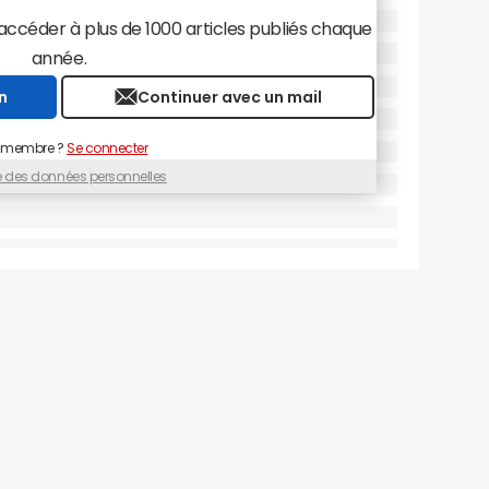
céder à plus de 1000 articles publiés chaque
année.
n
Continuer avec un mail
 membre ?
Se connecter
ue des données personnelles
âce à l'IA. Exemple ici, avec Oracle.
© JDN / Capture
oteur de recherche entre en jeu pour permettre
naissances sur les entreprises à cibler. "En
u contexte de marché, on pourra poser des
 de magasins compte une marque de retail ?
ipes commerciales ? Quelle est leur répartition
e web de la société ? Quel a été le dernier
ine Edouard Epaud.
ial dans la préparation de ses entretiens en lui
les personnes avec lesquelles prendre rendez-