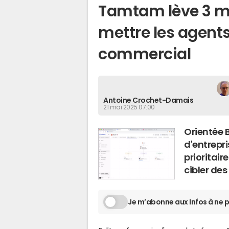
Tamtam lève 3 mi
mettre les agents
commercial
Antoine Crochet-Damais
21 mai 2025 07:00
Orientée B
d'entrepri
prioritair
cibler des
Je m’abonne aux Infos à ne p