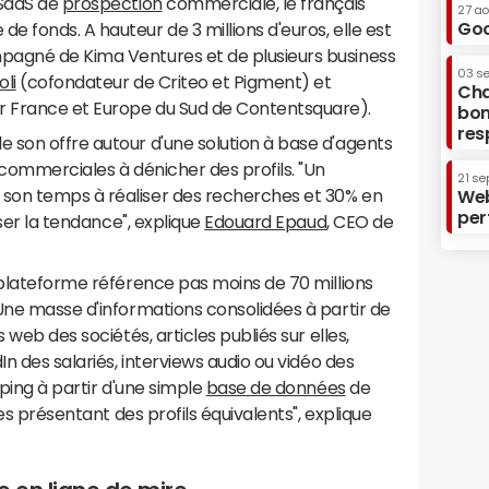
 SaaS de
prospection
commerciale, le français
27 a
Goo
 fonds. A hauteur de 3 millions d'euros, elle est
pagné de Kima Ventures et de plusieurs business
03 s
li
(cofondateur de Criteo et Pigment) et
Cha
France et Europe du Sud de Contentsquare).
bon
res
 son offre autour d'une solution à base d'agents
 commerciales à dénicher des profils. "Un
21 se
son temps à réaliser des recherches et 30% en
Web
per
rser la tendance", explique
Edouard Epaud
, CEO de
 plateforme référence pas moins de 70 millions
Une masse d'informations consolidées à partir de
 web des sociétés, articles publiés sur elles,
In des salariés, interviews audio ou vidéo des
pping à partir d'une simple
base de données
de
ses présentant des profils équivalents", explique