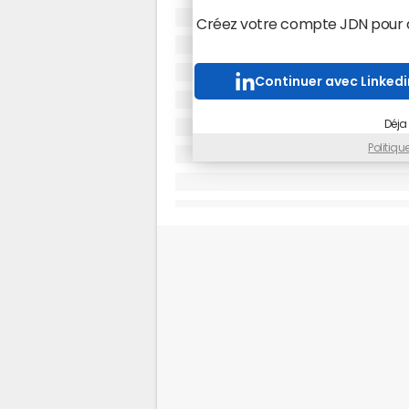
Créez votre compte JDN pour ac
Continuer avec Linkedi
Déja
Politiq
Tamtam duplique les succès commerciaux gr
A partir de cette sélection, un m
aux commerciaux d'affiner leurs con
fonction de la problématique et d
questions très diverses. Combien
Quelle est l'importance de ses équ
par pays ? Quel est le trafic du sit
lancement de produit ? Etc.", égra
En aval, Tamtam épaule le commerc
fournissant des informations sur 