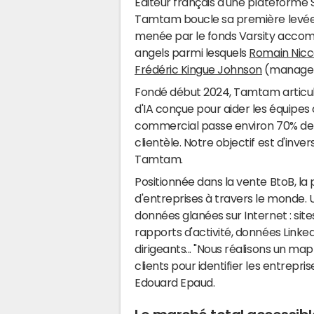
Editeur français d'une plateforme
Tamtam boucle sa première levée de
menée par le fonds Varsity accom
angels parmi lesquels
Romain Nicco
Frédéric Kingue Johnson
(manager 
Fondé début 2024, Tamtam articule
d'IA conçue pour aider les équipes
commercial passe environ 70% de 
clientèle. Notre objectif est d'inve
Tamtam.
Positionnée dans la vente BtoB, la
d'entreprises à travers le monde. 
données glanées sur Internet : sites
rapports d'activité, données Linked
dirigeants... "Nous réalisons un ma
clients pour identifier les entrepri
Edouard Epaud.