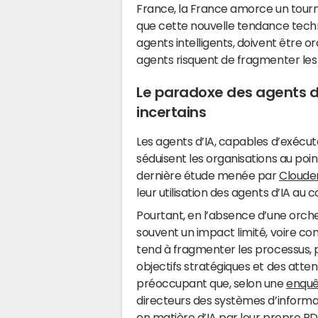
France, la France amorce un tourna
que cette nouvelle tendance techn
agents intelligents, doivent être o
agents risquent de fragmenter les 
Le paradoxe des agents d’
incertains
Les agents d’IA, capables d’exécu
séduisent les organisations au point
dernière étude menée par
Cloude
leur utilisation des agents d’IA au 
Pourtant, en l’absence d’une orches
souvent un impact limité, voire co
tend à fragmenter les processus, 
objectifs stratégiques et des atte
préoccupant que, selon une
enquê
directeurs des systèmes d’inform
en matière d’IA par leur propre P