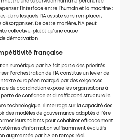
rmettre une supervision humaine pertinente.
enser l’interface entre l’humain et la machine :
es, dans lesquels l’IA assiste sans remplacer,
s désorganiser. De cette manière, l’IA peut
cité collective, plutôt qu’une cause
de démotivation.
ompétitivité française
ion numérique par l’IA fait partie des priorités
ser l’orchestration de l’IA constitue un levier de
 contexte européen marqué par des exigences
nce de coordination expose les organisations à
erte de confiance et d’inefficacité structurelle.
e technologique. Il interroge sur la capacité des
oir des modèles de gouvernance adaptés à l’ère
à former leurs talents pour cohabiter efficacement
 systèmes d’information suffisamment évolutifs
ion augmentée par l’IA en temps réel.