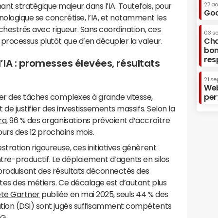
nt stratégique majeur dans l’IA. Toutefois, pour
27 a
Goo
ologique se concrétise, l’IA, et notamment les
rchestrés avec rigueur. Sans coordination, ces
03 s
processus plutôt que d’en décupler la valeur.
Cha
bon
res
IA : promesses élevées, résultats
21 se
Web
ter des tâches complexes à grande vitesse,
per
 de justifier des investissements massifs. Selon la
ra
, 96 % des organisations prévoient d’accroître
cours des 12 prochains mois.
tration rigoureuse, ces initiatives génèrent
ntre-productif. Le déploiement d’agents en silos
produisant des résultats déconnectés des
ntes des métiers. Ce décalage est d’autant plus
te Gartner
publiée en mai 2025, seuls 44 % des
ation (DSI) sont jugés suffisamment compétents
DG.