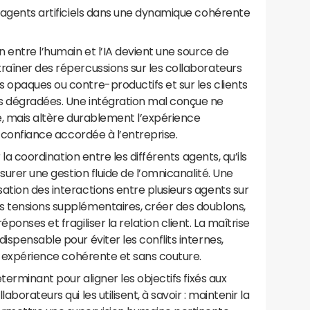
s agents artificiels dans une dynamique cohérente
n entre l’humain et l’IA devient une source de
raîner des répercussions sur les collaborateurs
 opaques ou contre-productifs et sur les clients
s dégradées. Une intégration mal conçue ne
té, mais altère durablement l’expérience
la confiance accordée à l’entreprise.
r la coordination entre les différents agents, qu’ils
ssurer une gestion fluide de l’omnicanalité. Une
ation des interactions entre plusieurs agents sur
s tensions supplémentaires, créer des doublons,
ponses et fragiliser la relation client. La maîtrise
ispensable pour éviter les conflits internes,
ne expérience cohérente et sans couture.
éterminant pour aligner les objectifs fixés aux
aborateurs qui les utilisent, à savoir : maintenir la