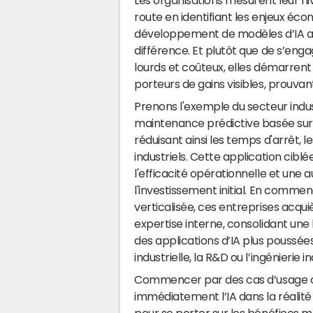
Les organisations mesurent leur niv
route en identifiant les enjeux éco
développement de modèles d’IA afin 
différence. Et plutôt que de s’e
lourds et coûteux, elles démarrent 
porteurs de gains visibles, prouvan
Prenons l'exemple du secteur indust
maintenance prédictive basée sur 
réduisant ainsi les temps d'arrêt, 
industriels. Cette application cibl
l'efficacité opérationnelle et une 
l'investissement initial. En comm
verticalisée, ces entreprises acq
expertise interne, consolidant une
des applications d’IA plus poussé
industrielle, la R&D ou l’ingénierie 
Commencer par des cas d’usage c
immédiatement l’IA dans la réalité 