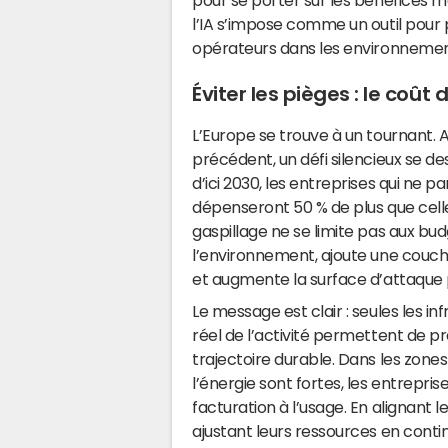
pour se porter sur les bénéfices m
l’IA s’impose comme un outil pour p
opérateurs dans les environnemen
Éviter les pièges : le coû
L’Europe se trouve à un tournant. 
précédent, un défi silencieux se de
d’ici 2030, les entreprises qui ne p
dépenseront 50 % de plus que cell
gaspillage ne se limite pas aux bud
l’environnement, ajoute une couc
et augmente la surface d’attaque p
Le message est clair : seules les 
réel de l’activité permettent de p
trajectoire durable. Dans les zones
l’énergie sont fortes, les entrepri
facturation à l’usage. En alignant 
ajustant leurs ressources en conti