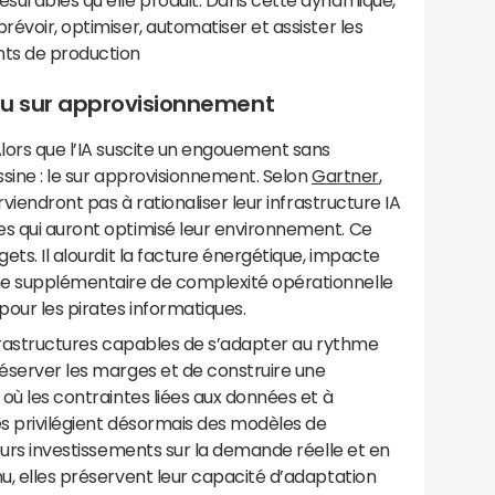
esurables qu’elle produit. Dans cette dynamique,
révoir, optimiser, automatiser et assister les
ts de production
t du sur approvisionnement
Alors que l’IA suscite un engouement sans
ssine : le sur approvisionnement. Selon
Gartner
,
arviendront pas à rationaliser leur infrastructure IA
es qui auront optimisé leur environnement. Ce
gets. Il alourdit la facture énergétique, impacte
he supplémentaire de complexité opérationnelle
our les pirates informatiques.
infrastructures capables de s’adapter au rythme
réserver les marges et de construire une
 où les contraintes liées aux données et à
ses privilégient désormais des modèles de
leurs investissements sur la demande réelle et en
nu, elles préservent leur capacité d’adaptation