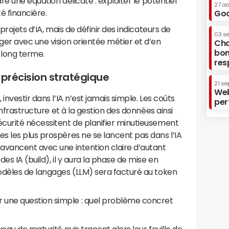
re une équation délicate : exploiter le potentiel
27 a
té financière.
Goo
projets d’IA, mais de définir des indicateurs de
03 s
er avec une vision orientée métier et d’en
Cha
bon
 long terme.
res
e précision stratégique
21 se
Web
investir dans l’IA n’est jamais simple. Les coûts
per
infrastructure et à la gestion des données ainsi
curité nécessitent de planifier minutieusement
s les plus prospères ne se lancent pas dans l’IA
avancent avec une intention claire d’autant
es IA (build), il y aura la phase de mise en
odèles de langages (LLM) sera facturé au token
une question simple : quel problème concret