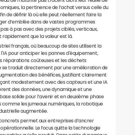
eau de maturité puis tracent alors leur feuille de
nomiques, la pertinence de l’achat versus celle du
de définir là où elle peut réellement faire la
ngager d’emblée dans de vastes programmes
pas à pas avec des projets ciblés, verticaux,
t rapidement que la valeur est là.
riel français, où beaucoup de sites utilisent la
l'IA pour anticiper les pannes d'équipement,
les réparations coûteuses et les déchets
ée se traduit directement par une amélioration de
augmentation des bénéfices, justifiant clairement
ençant modestement avec des capteurs et une IA
uièrent des données, une dynamique et une
 base solide pour l’avenir et en deuxième phase
es comme les jumeaux numériques, la robotique
industrielle augmentée.
oncrets permet aux entreprises d’ancrer
opérationnelle. Le focus quitte la technologie