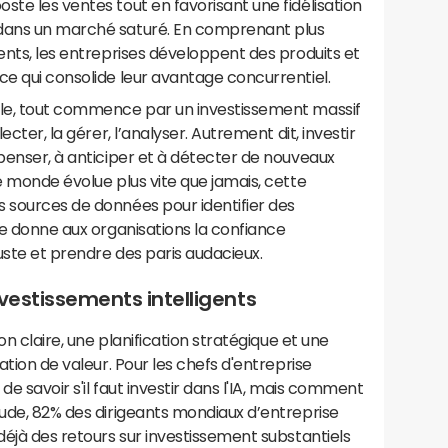
ste les ventes tout en favorisant une fidélisation
 dans un marché saturé. En comprenant plus
ients, les entreprises développent des produits et
ce qui consolide leur avantage concurrentiel.
ble, tout commence par un investissement massif
ecter, la gérer, l’analyser. Autrement dit, investir
 penser, à anticiper et à détecter de nouveaux
e monde évolue plus vite que jamais, cette
s sources de données pour identifier des
lle donne aux organisations la confiance
juste et prendre des paris audacieux.
nvestissements intelligents
ion claire, une planification stratégique et une
ation de valeur. Pour les chefs d'entreprise
de savoir s'il faut investir dans l'IA, mais comment
tude, 82% des dirigeants mondiaux d’entreprise
déjà des retours sur investissement substantiels