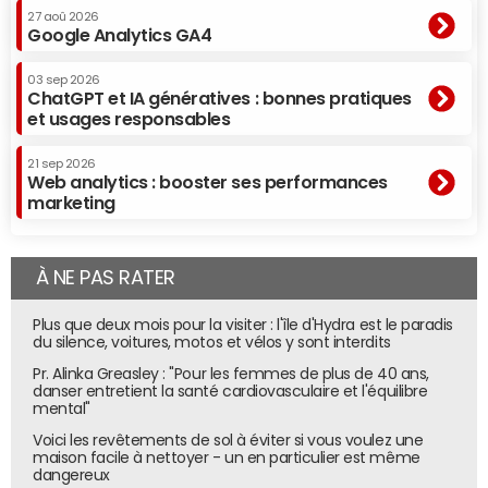
que nous leur apportons. Certains des outils que nous
27 aoû 2026
utilisons datent de 2001. Nous avons cependant
Google Analytics GA4
récemment changé notre moteur de recherche. Nous
avons aussi investi dans la solution de
Google
, Google
03 sep 2026
ChatGPT et IA génératives : bonnes pratiques
Search Appliance (GSA).
et usages responsables
Cela nous a coûtés assez cher, mais les performances et
21 sep 2026
les résultats sont au rendez-vous. Nous louons donc un
Web analytics : booster ses performances
serveur dédié à Paris, pour une opération qui nous en
marketing
demandait deux auparavant. Depuis cet investissement,
nous avons noté des améliorations sensibles. Rapide et
confortable pour l'internaute, l'appliance nous a permis
À NE PAS RATER
d'enregistrer par exemple +30% de clics vers les sites
marchands.
Plus que deux mois pour la visiter : l'île d'Hydra est le paradis
du silence, voitures, motos et vélos y sont interdits
Cet outil nous aide aussi beaucoup dans l'enrichissement
Pr. Alinka Greasley : "Pour les femmes de plus de 40 ans,
de notre catalogue : nous lui postons le différentiel des
danser entretient la santé cardiovasculaire et l'équilibre
mental"
catalogues mis à jour de nos partenaires. L'appliance
raccourcit le temps d'affichage des données et de mise
Voici les revêtements de sol à éviter si vous voulez une
maison facile à nettoyer - un en particulier est même
à jour des fichier.
dangereux