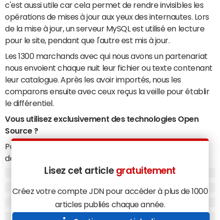
c'est aussi utile car cela permet de rendre invisibles les
opérations de mises à jour aux yeux des internautes. Lors
de la mise à jour, un serveur MySQL est utilisé en lecture
pour le site, pendant que l'autre est mis à jour.
Les 1300 marchands avec qui nous avons un partenariat
nous envoient chaque nuit leur fichier ou texte contenant
leur catalogue. Après les avoir importés, nous les
comparons ensuite avec ceux reçus la veille pour établir
le différentiel.
Vous utilisez exclusivement des technologies Open
Source ?
Pas tout à fait : ce différentiel est ensuite posté à Paris
depuis notre siège, en Auvergne, par un serveur SQL Le
Lisez cet article
gratuitement
transfert repose donc sur une technologie .NET. Nous
utilisons donc la technologie Microsoft pour cette partie-
Créez votre compte JDN pour accéder à plus de 1000
là, mais tout le reste est entièrement Open Source,
articles publiés chaque année.
Apache/MySQL. Nous développons ensuite la plupart de
nos solutions.