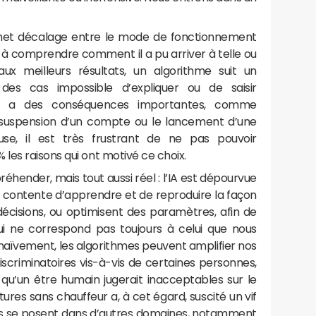
un net décalage entre le mode de fonctionnement
 à comprendre comment il a pu arriver à telle ou
aux meilleurs résultats, un algorithme suit un
des cas impossible d’expliquer ou de saisir
ion a des conséquences importantes, comme
la suspension d’un compte ou le lancement d’une
euse, il est très frustrant de ne pas pouvoir
les raisons qui ont motivé ce choix.
réhender, mais tout aussi réel : l’IA est dépourvue
se contente d’apprendre et de reproduire la façon
cisions, ou optimisent des paramètres, afin de
ui ne correspond pas toujours à celui que nous
aïvement, les algorithmes peuvent amplifier nos
scriminatoires vis-à-vis de certaines personnes,
qu’un être humain jugerait inacceptables sur le
ures sans chauffeur a, à cet égard, suscité un vif
s se posent dans d’autres domaines, notamment