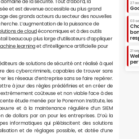
 le domaine de la sécurité. Tout d’abord, la
27 a
Goo
isée et est devenue accessible au plus grand
nage des grands acteurs du secteur des nouvelles
03 s
echerche. L’augmentation de la puissance de
Cha
olutions de cloud
économiques et à des outils
bon
res
entail beaucoup plus large d’utilisateurs d’appliquer
achine learning
et d’intelligence artificielle pour
21 se
Web
per
 éditeurs de solutions de sécurité ont réalisé à quel
contre des cybercriminels, capables de trouver sans
er les réseaux d’entreprise sans se faire repérer.
ttre à jour des règles prédéfinies et en créer de
n extrêmement coûteuse et non viable face à des
cente étude menée par le Ponemon Institute, les
 œuvre et à la maintenance régulière d’un SIEM
n de dollars par an pour les entreprises. D’où la
ipes informatiques qui plébiscitent des solutions
isation et de réglages possible, et dotée d’une