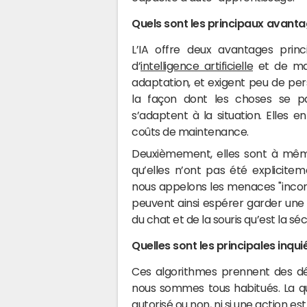
Quels sont les principaux avantage
L’IA offre deux avantages princ
d’
intelligence artificielle
et de mac
adaptation, et exigent peu de per
la façon dont les choses se p
s’adaptent à la situation. Elles en
coûts de maintenance.
Deuxièmement, elles sont à mêm
qu’elles n’ont pas été explicite
nous appelons les menaces "inconn
peuvent ainsi espérer garder une 
du chat et de la souris qu’est la séc
Quelles sont les principales inqui
Ces algorithmes prennent des déc
nous sommes tous habitués. La que
autorisé ou non, ni si une action e