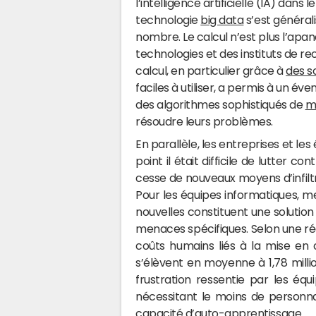
l’intelligence artificielle (IA) dans
technologie
big data
s’est général
nombre. Le calcul n’est plus l’apa
technologies et des instituts de r
calcul, en particulier grâce à
des s
faciles à utiliser, a permis à un év
des algorithmes sophistiqués de
m
résoudre leurs problèmes.
En parallèle, les entreprises et les
point il était difficile de lutter 
cesse de nouveaux moyens d’infiltr
Pour les équipes informatiques, me
nouvelles constituent une solutio
menaces spécifiques. Selon une ré
coûts humains liés à la mise en
s’élèvent en moyenne à 1,78 millio
frustration ressentie par les équ
nécessitant le moins de personnal
capacité d’auto-apprentissage.