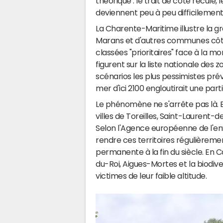
théorique : le trait de côte recule, 
è
deviennent peu à peu difficilement
s
La Charente-Maritime illustre la gra
r
Marans et d'autres communes côtiè
i
classées "prioritaires" face à la
s
figurent sur la liste nationale des 
q
scénarios les plus pessimistes pré
u
mer d'ici 2100 engloutirait une part
é
Le phénomène ne s'arrête pas là. En
d
villes de Toreilles, Saint-Laurent
'
Selon l'Agence européenne de l'en
h
rendre ces territoires régulièrem
permanente à la fin du siècle. En C
a
du-Roi, Aigues-Mortes et la biodiver
b
victimes de leur faible altitude.
i
t
e
r