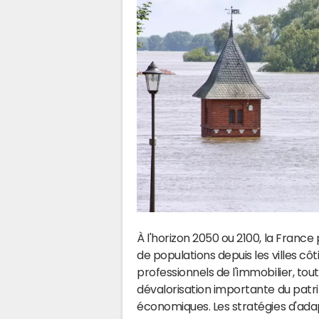
"
À l'horizon 2050 ou 2100, la Franc
de populations depuis les villes côt
professionnels de l'immobilier, to
dévalorisation importante du pat
économiques. Les stratégies d'adap