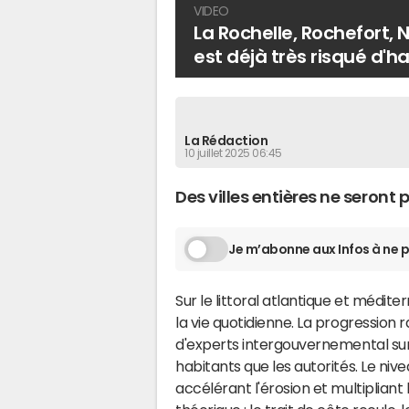
a
VIDEO
c
La Rochelle, Rochefort, N
é
est déjà très risqué d'h
e
s
o
La Rédaction
ù
10 juillet 2025 06:45
i
l
Des villes entières ne seront
e
s
Je m’abonne aux Infos à ne p
t
d
Sur le littoral atlantique et médi
é
la vie quotidienne. La progression
j
d'experts intergouvernemental sur l
à
habitants que les autorités. Le ni
t
accélérant l'érosion et multipliant
r