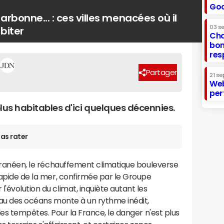
Goo
arbonne... : ces villes menacées où il
03 s
abiter
Cha
bon
res
Partager
21 se
Web
per
 plus habitables d'ici quelques décennies.
as rater
terranéen, le réchauffement climatique bouleverse
 rapide de la mer, confirmée par le Groupe
'évolution du climat, inquiète autant les
veau des océans monte à un rythme inédit,
 les tempêtes. Pour la France, le danger n'est plus