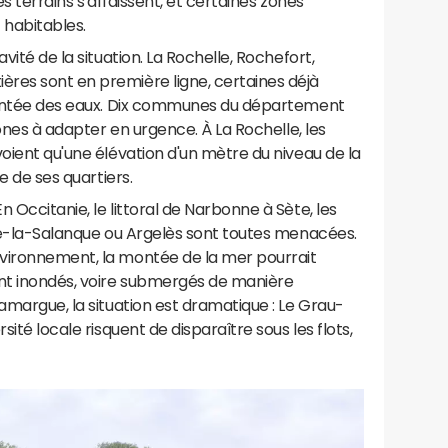
les terrains s'affaissent, et certaines zones
 habitables.
vité de la situation. La Rochelle, Rochefort,
res sont en première ligne, certaines déjà
 montée des eaux. Dix communes du département
zones à adapter en urgence. À La Rochelle, les
voient qu'une élévation d'un mètre du niveau de la
ie de ses quartiers.
 Occitanie, le littoral de Narbonne à Sète, les
-de-la-Salanque ou Argelès sont toutes menacées.
vironnement, la montée de la mer pourrait
ent inondés, voire submergés de manière
amargue, la situation est dramatique : Le Grau-
sité locale risquent de disparaître sous les flots,