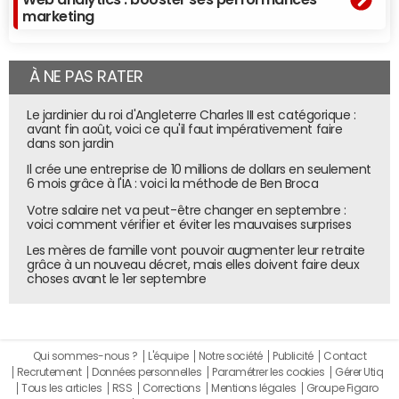
départ, mais qui peuvent correspondre parfaitement à
marketing
l'objectif à atteindre", constate
Steve Coulson
. "Pour
trouver ce qui vous convient, je conseille de multiplier les
générations d'images jusqu'au résultat qui vous inspire. Ne
À NE PAS RATER
pas hésiter à en faire plusieurs dizaines, voire plusieurs
centaines."
Le jardinier du roi d'Angleterre Charles III est catégorique :
avant fin août, voici ce qu'il faut impérativement faire
Le directeur créatif de l'agence américaine de storytelling
dans son jardin
transmédia Campfire sait de quoi il parle. Il est l'auteur de
Il crée une entreprise de 10 millions de dollars en seulement
The Bestiary Chronicles, la première BD créée
6 mois grâce à l'IA : voici la méthode de Ben Broca
entièrement à partir d'une IA générative, en l'occurence
Votre salaire net va peut-être changer en septembre :
Mindjourney. Combinant fantastique, fantaisie et science-
voici comment vérifier et éviter les mauvaises surprises
fiction, cette odyssée se découpe en quatre parties :
Les mères de famille vont pouvoir augmenter leur retraite
grâce à un nouveau décret, mais elles doivent faire deux
Summer Island
,
Exodus
,
The Lesson
et
The Letter Home
. A
choses avant le 1er septembre
la fois réalistes, précis, mais également cohérents en
termes de narration et de style, les dessins donnent
l'impression d'être nés de l'imagination d'un artiste
sensible et rompu à l'exercice.
Qui sommes-nous ?
L'équipe
Notre société
Publicité
Contact
Recrutement
Données personnelles
Paramétrer les cookies
Gérer Utiq
Tous les articles
RSS
Corrections
Mentions légales
Groupe Figaro
Etudier les data sets d'entrainement