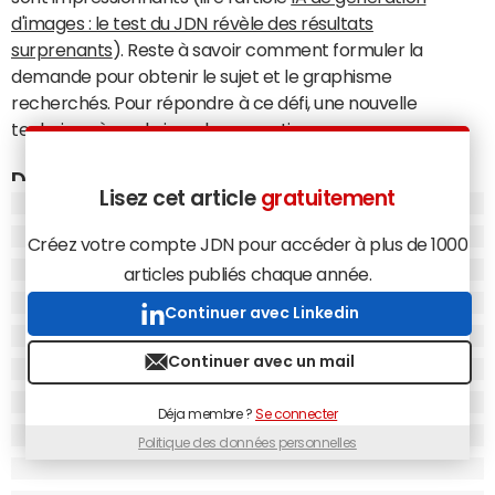
d'images : le test du JDN révèle des résultats
surprenants
). Reste à savoir comment formuler la
demande pour obtenir le sujet et le graphisme
recherchés. Pour répondre à ce défi, une nouvelle
technique à vue le jour : le prompting.
Décrire le sujet de manière synthétique
Lisez cet article
gratuitement
Globalement, un prompt sera composé d'une phrase
Créez votre compte JDN pour accéder à plus de 1000
décrivant précisément et succinctement le sujet ciblé.
articles publiés chaque année.
"Par exemple : 'un enfant lançant un frisbee'", indique
Louis
Bouchard
, doctorant en IA à l'école Polytechnique de
Continuer avec Linkedin
Montréal et à l'Institut québécois d'intelligence artificielle
(Mila). "Ensuite, on ajoutera des mots-clés pour préciser
Continuer avec un mail
certains détails en testant plusieurs possibilités de
synonymes pour chacun : 'enfant jeune ou mineur,
Déja membre ?
Se connecter
cheveux noir ou châtain, tenue sportive ou décontractée,
Politique des données personnelles
paysage rural ou de campagne'." Objectif : avancer par
essai-erreur pour tendre vers la formulation que la