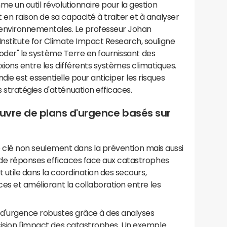
me un outil révolutionnaire pour la gestion
n raison de sa capacité à traiter et à analyser
environnementales. Le professeur Johan
nstitute for Climate Impact Research, souligne
décoder" le système Terre en fournissant des
xions entre les différents systèmes climatiques.
ie est essentielle pour anticiper les risques
stratégies d'atténuation efficaces.
uvre de plans d'urgence basés sur
rôle clé non seulement dans la prévention mais aussi
n de réponses efficaces face aux catastrophes
t utile dans la coordination des secours,
ces et améliorant la collaboration entre les
ns d'urgence robustes grâce à des analyses
cision l'impact des catastrophes. Un exemple