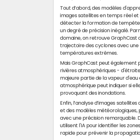
Tout d’abord, des modèles d'appre
images satellites en temps réel e
détecter la formation de tempêtes e
un degré de précision inégalé. Par
domaine, on retrouve GraphCast d
trajectoire des cyclones avec une g
températures extrêmes.
Mais GraphCast peut également prév
rivières atmosphériques - d'étroit
majeure partie de la vapeur d'eau e
atmosphérique peut indiquer si ell
provoquant des inondations.
Enfin, l’analyse d’images satellit
et des modèles météorologiques, pe
avec une précision remarquable.
utilisent l'IA pour identifier les z
rapide pour prévenir la propagatio