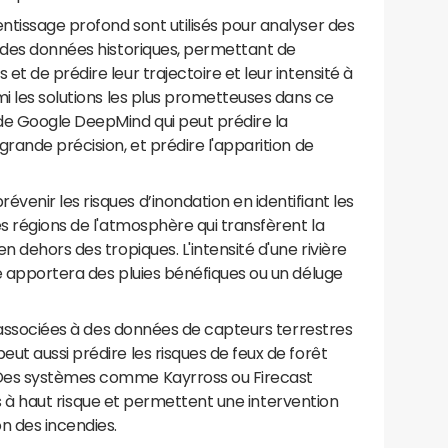
ntissage profond sont utilisés pour analyser des
t des données historiques, permettant de
t de prédire leur trajectoire et leur intensité à
mi les solutions les plus prometteuses dans ce
e Google DeepMind qui peut prédire la
rande précision, et prédire l'apparition de
enir les risques d’inondation en identifiant les
es régions de l'atmosphère qui transfèrent la
n dehors des tropiques. L'intensité d'une rivière
e apportera des pluies bénéfiques ou un déluge
es associées à des données de capteurs terrestres
ut aussi prédire les risques de feux de forêt
 Des systèmes comme Kayrross ou Firecast
ones à haut risque et permettent une intervention
n des incendies.