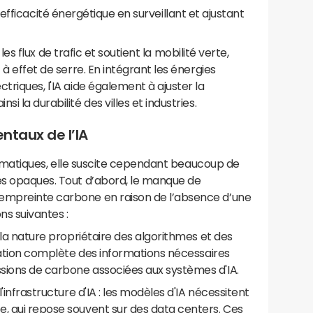
'efficacité énergétique en surveillant et ajustant
s flux de trafic et soutient la mobilité verte,
 à effet de serre. En intégrant les énergies
triques, l'IA aide également à ajuster la
i la durabilité des villes et industries.
ntaux de l’IA
x climatiques, elle suscite cependant beaucoup de
nes opaques. Tout d’abord, le manque de
'empreinte carbone en raison de l’absence d’une
ns suivantes :
nature propriétaire des algorithmes et des
lgation complète des informations nécessaires
sions de carbone associées aux systèmes d'IA.
rastructure d'IA : les modèles d'IA nécessitent
e, qui repose souvent sur des data centers. Ces