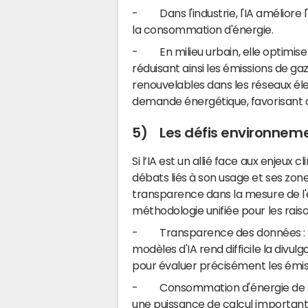
- Dans l'industrie, l'IA améliore l
la consommation d'énergie.
- En milieu urbain, elle optimise le
réduisant ainsi les émissions de gaz
renouvelables dans les réseaux élec
demande énergétique, favorisant ains
5) Les défis environneme
Si l’IA est un allié face aux enjeu
débats liés à son usage et ses zo
transparence dans la mesure de l
méthodologie unifiée pour les raiso
- Transparence des données : la 
modèles d'IA rend difficile la divu
pour évaluer précisément les émis
- Consommation d'énergie de l'inf
une puissance de calcul important