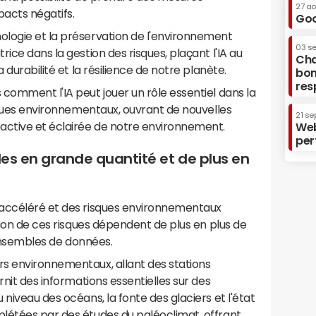
27 a
pacts négatifs.
Goo
logie et la préservation de l'environnement
03 s
ice dans la gestion des risques, plaçant l'IA au
Cha
 durabilité et la résilience de notre planète.
bon
res
comment l'IA peut jouer un rôle essentiel dans la
isques environnementaux, ouvrant de nouvelles
21 se
active et éclairée de notre environnement.
Web
per
es en grande quantité et de plus en
 accéléré et des risques environnementaux
tion de ces risques dépendent de plus en plus de
s ensembles de données.
s environnementaux, allant des stations
rnit des informations essentielles sur des
niveau des océans, la fonte des glaciers et l'état
létées par des études du paléoclimat, offrant