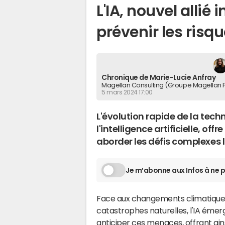
L'IA, nouvel allié
prévenir les ris
Chronique de Marie-Lucie Anfray
Magellan Consulting (Groupe Magellan 
5 mars 2024 17:00
L'évolution rapide de la te
l'intelligence artificielle, o
aborder les défis complexes 
Je m’abonne aux Infos à ne p
Face aux changements climatiques,
catastrophes naturelles, l'IA émer
anticiper ces menaces, offrant ain