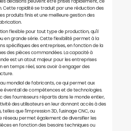
les décisions peuvent être prises rapidement, ce
. Cette rapidité se traduit par une réduction des
es produits finis et une meilleure gestion des
brication.
n flexible pour tout type de production, qu'il
 en grande série. Cette flexibilité permet à la
s spécifiques des entreprises, en fonction de la
ques des pièces commandées. La capacité à
e est un atout majeur pour les entreprises
n en temps réel, sans avoir à engager des
ucture.
eau mondial de fabricants, ce qui permet aux
ste éventail de compétences et de technologies.
 des fournisseurs répartis dans le monde entier,
ivité des utilisateurs en leur donnant accès à des
telles que l'impression 3D, l'usinage CNC, ou
e réseau permet également de diversifier les
 pièces en fonction des besoins techniques ou