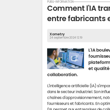
Comment l'IA tra
entre fabricants 
Xometry
24 septembre 2024 12:19
L'IA boule
fournisseu
plateform
et qualit
collaboration.
L'intelligence artificielle (IA) s'i
dans le secteur industriel. Son in
chaînes d'approvisionnement, nota
fournisseurs et fabricants. En optim
l'IA permet aux entreprises de coll