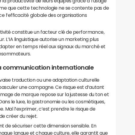
 la productivité de leurs équipes grâce à l’usage
nfirme que cette technologie ne se contente pas de
ce l’efficacité globale des organisations
ivité constitue un facteur clé de performance,
r. L’IA linguistique autorise un marketing plus
s’adapter en temps réel aux signaux du marché et
onsommateurs.
 la communication internationale
uvaise traduction ou une adaptation culturelle
 basculer une campagne. Ce risque est d’autant
l’image de marque repose sur la justesse du ton et
 Dans le luxe, la gastronomie ou les cosmétiques,
 Mal l’exprimer, c’est prendre le risque de
e créer du rejet.
nt de sécuriser cette dimension sensible. En
aque langue et chaque culture, elle garantit que