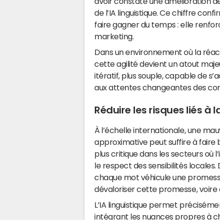
avoir constaté une amélioration de
de l’IA linguistique. Ce chiffre co
faire gagner du temps : elle renfor
marketing.
Dans un environnement où la réact
cette agilité devient un atout majeu
itératif, plus souple, capable de 
aux attentes changeantes des c
Réduire les risques liés à
À l’échelle internationale, une ma
approximative peut suffire à faire
plus critique dans les secteurs où 
le respect des sensibilités locales.
chaque mot véhicule une promesse.
dévaloriser cette promesse, voire d
L’IA linguistique permet préciséme
intégrant les nuances propres à ch