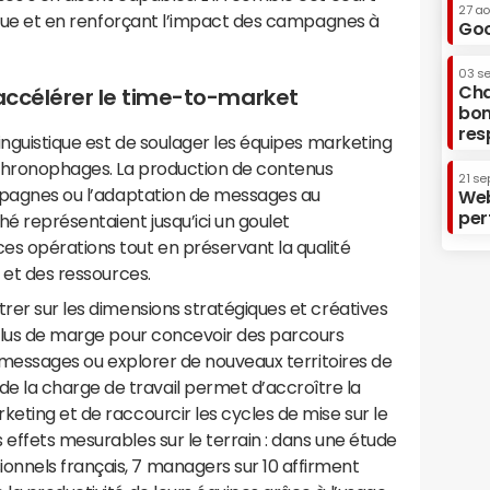
27 a
lingue et en renforçant l’impact des campagnes à
Goo
03 s
Cha
t accélérer le time-to-market
bon
res
linguistique est de soulager les équipes marketing
t chronophages. La production de contenus
21 se
ampagnes ou l’adaptation de messages au
Web
per
é représentaient jusqu’ici un goulet
es opérations tout en préservant la qualité
s et des ressources.
trer sur les dimensions stratégiques et créatives
 plus de marge pour concevoir des parcours
rs messages ou explorer de nouveaux territoires de
 la charge de travail permet d’accroître la
keting et de raccourcir les cycles de mise sur le
 effets mesurables sur le terrain : dans une étude
nnels français, 7 managers sur 10 affirment