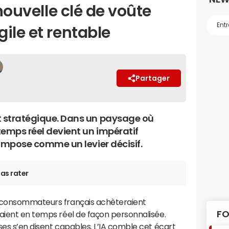
 nouvelle clé de voûte
ile et rentable
Partager
t stratégique. Dans un paysage où
temps réel devient un impératif
s'impose comme un levier décisif.
as rater
s consommateurs français achèteraient
FO
laient en temps réel de façon personnalisée.
ses s’en disent capables. L’IA comble cet écart