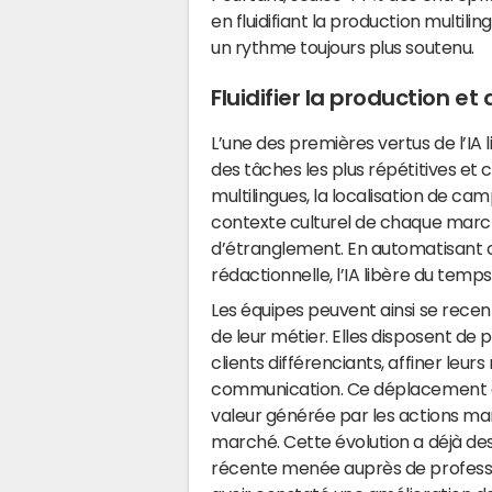
en fluidifiant la production multi
un rythme toujours plus soutenu.
Fluidifier la production e
L’une des premières vertus de l’IA 
des tâches les plus répétitives e
multilingues, la localisation de c
contexte culturel de chaque march
d’étranglement. En automatisant c
rédactionnelle, l’IA libère du temp
Les équipes peuvent ainsi se recen
de leur métier. Elles disposent de
clients différenciants, affiner leu
communication. Ce déplacement de
valeur générée par les actions mar
marché. Cette évolution a déjà des
récente menée auprès de professio