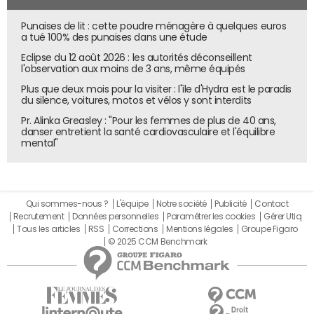
Punaises de lit : cette poudre ménagère à quelques euros
a tué 100% des punaises dans une étude
Eclipse du 12 août 2026 : les autorités déconseillent
l'observation aux moins de 3 ans, même équipés
Plus que deux mois pour la visiter : l'île d'Hydra est le paradis
du silence, voitures, motos et vélos y sont interdits
Pr. Alinka Greasley : "Pour les femmes de plus de 40 ans,
danser entretient la santé cardiovasculaire et l'équilibre
mental"
© Capture d'écran / JDN
Qui sommes-nous ?
L'équipe
Notre société
Publicité
Contact
Enfin, Anthropic affirme que son modèle est excellent en
Recrutement
Données personnelles
Paramétrer les cookies
Gérer Utiq
Tous les articles
RSS
Corrections
Mentions légales
Groupe Figaro
utilisation et manipulation d'interface. Il obtient un score
© 2025 CCM Benchmark
SOTA de 61,4% sur OSWorld, benchmark testant la
capacité du modèle à évoluer en autonomie sur un
ordinateur. Grâce à une extension Chrome, les utilisateurs
des formules Max peuvent d'ailleurs, dès aujourd'hui,