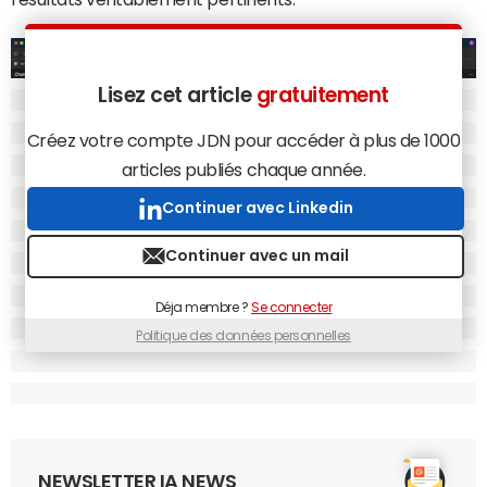
Lisez cet article
gratuitement
Créez votre compte JDN pour accéder à plus de 1000
articles publiés chaque année.
Continuer avec Linkedin
Continuer avec un mail
Déja membre ?
Se connecter
Exemple d'une SERP sur la requête "Google Maps."
© Capture d'écran / JDN
Politique des données personnelles
Comme avec l'assistant Perplexity dans Comet, l'IA
d'OpenAI est contrôlable depuis une fenêtre en colonne
de droite. Cette dernière permet d'interroger ChatGPT
sur la page en cours de visualisation. L'IA a accès à
l'ensemble de la page web mais également à votre
NEWSLETTER IA NEWS