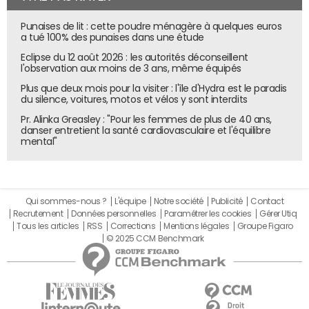
La navigation autonome : le véritable
intérêt d'Atlas
Punaises de lit : cette poudre ménagère à quelques euros
a tué 100% des punaises dans une étude
Le véritable avantage d'Atlas réside dans son mode
Eclipse du 12 août 2026 : les autorités déconseillent
"Agent". Comparable à celui déjà proposé dans la version
l'observation aux moins de 3 ans, même équipés
classique de ChatGPT, ce mode se distingue par le fait
Plus que deux mois pour la visiter : l'île d'Hydra est le paradis
que l'assistant utilise désormais un navigateur local, et non
du silence, voitures, motos et vélos y sont interdits
plus un navigateur distant hébergé dans le
cloud
. Cette
Pr. Alinka Greasley : "Pour les femmes de plus de 40 ans,
différence technique change tout : les actions sont plus
danser entretient la santé cardiovasculaire et l'équilibre
mental"
rapides, plus intégrées et mieux contextualisées sur la
machine de l'utilisateur.
Par exemple, il est possible de demander au navigateur
de rechercher un produit et de l'ajouter au panier en
Qui sommes-nous ?
L'équipe
Notre société
Publicité
Contact
Recrutement
Données personnelles
Paramétrer les cookies
Gérer Utiq
votre nom. L'expérience est assez fluide, certainement
Tous les articles
RSS
Corrections
Mentions légales
Groupe Figaro
l'une des meilleures du marché. L'agent comprend
© 2025 CCM Benchmark
vraiment le contexte et parvient à ses fins sans aucun
problème.