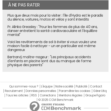
fournisseur d'IA de les retirer du dataset, sauf si cela
À NE PAS RATER
nécessite des efforts disproportionnés. Là encore, c'est
du bon sens. Si on interdit un tel traitement aux
Plus que deux mois pour la visiter : l'île d'Hydra est le paradis
fournisseurs d'IA, les Américains et les Chinois le feront, y
du silence, voitures, motos et vélos y sont interdits
compris sur les données des Européens.
Pr. Alinka Greasley : "Pour les femmes de plus de 40 ans,
danser entretient la santé cardiovasculaire et l'équilibre
D'autres modifications sont proposées pour nuancer le
mental"
RGPD. Par exemple, si une personne dont les données
Voici les revêtements de sol à éviter si vous voulez une
sont collectées demande des informations excessives
maison facile à nettoyer - un en particulier est même
dangereux
quant à cette collecte, alors le responsable du
traitement peut refuser de donner suite à sa demande.
Bertrand, maître-nageur : "Les principaux accidents
d'enfants en piscine sont dus au manque de forme
Aujourd'hui il y a énormément de personnes qui passent
physique des parents"
leur vie à faire des demandes excessives de droits
d'accès, de rectifications, etc. Cela permet donc
d'arrêter des abus et de rééquilibrer les choses.
Qui sommes-nous ?
L'équipe
Notre société
Publicité
Contact
Le Digital Omnibus propose-t-il de modifier
Recrutement
Données personnelles
Paramétrer les cookies
Gérer Utiq
l'organisation institutionnelle du RGPD ?
Tous les articles
RSS
Corrections
Mentions légales
Groupe Figaro
© 2025 CCM Benchmark
Oui. Dans le RGPD actuel, l'entité qui subit une violation de
données doit prévenir la Commission nationale de