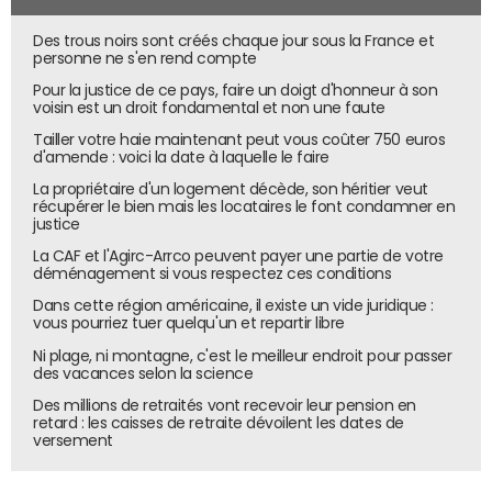
modification, la Commission européenne réinterprète la
définition avec bon sens.
Des trous noirs sont créés chaque jour sous la France et
personne ne s'en rend compte
Aussi, le texte propose des exceptions à l'interdiction du
Pour la justice de ce pays, faire un doigt d'honneur à son
traitement de données sensibles. Ces données sont, par
voisin est un droit fondamental et non une faute
exemple, les origines raciales, ethniques, les opinions
Tailler votre haie maintenant peut vous coûter 750 euros
politiques, les données génétiques ou biométriques d'une
d'amende : voici la date à laquelle le faire
personne. La Commission précise, en effet, que le
La propriétaire d'un logement décède, son héritier veut
traitement des données biométriques est nécessaire, et
récupérer le bien mais les locataires le font condamner en
donc légitime, pour vérifier l'identité d'une personne. Cela
justice
peut par exemple être le cas dans les aéroports. Il s'agit
La CAF et l'Agirc-Arrco peuvent payer une partie de votre
déménagement si vous respectez ces conditions
d'une exception de bon sens permettant d'arrêter
d'affirmer que la vérification d'une identité biométrique,
Dans cette région américaine, il existe un vide juridique :
vous pourriez tuer quelqu'un et repartir libre
dans certains cas légitimes, est une atteinte aux droits
Ni plage, ni montagne, c'est le meilleur endroit pour passer
fondamentaux des personnes.
des vacances selon la science
La Commission propose aussi de rendre possible la
Des millions de retraités vont recevoir leur pension en
collecte et le traitement de données sensibles pour
retard : les caisses de retraite dévoilent les dates de
versement
entraîner des IA. Toutefois, une personne dont les
données sont traitées peut s'y opposer et demander au