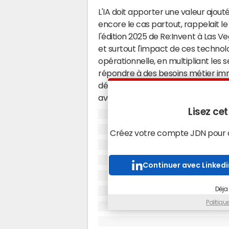
L'IA doit apporter une valeur ajout
encore le cas partout, rappelait 
l'édition 2025 de Re:Invent à Las V
et surtout l'impact de ces technol
opérationnelle, en multipliant les 
répondre à des besoins métier im
dévoile plusieurs outils destinés 
avec les modèles, aussi bien pour l
techniques. Le JDN, vous récapitule
Lisez cet
Amazon Nova Act, l'agent
Créez votre compte JDN pour ac
Avec Nova Act, AWS applique l'agent
Continuer avec Linkedi
service permet d'automatiser des w
sous-jacent, simplement en laissant
Déja
humain. L'approche est pensée pou
rapidement des tâches encore manu
Politiq
formulaires…). AWS revendique une 
d'action basé sur Nova et entraîné 