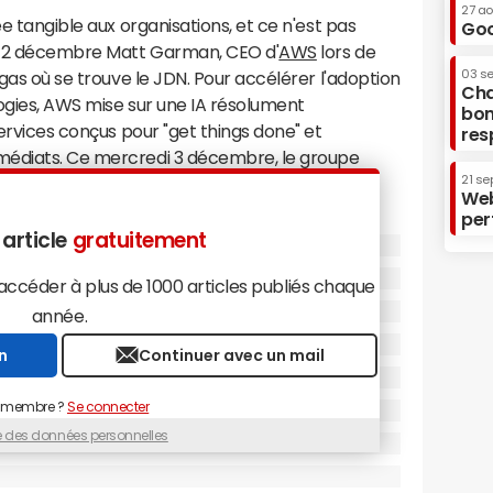
27 a
ée tangible aux organisations, et ce n'est pas
Goo
le 2 décembre Matt Garman, CEO d'
AWS
lors de
03 s
egas où se trouve le JDN. Pour accélérer l'adoption
Cha
ogies, AWS mise sur une IA résolument
bon
services conçus pour "get things done" et
res
médiats. Ce mercredi 3 décembre, le groupe
21 se
à améliorer concrètement les résultats obtenus
Web
es ingénieurs que pour les profils moins
per
 les annonces à retenir.
 article
gratuitement
ique appliqué aux interfaces
céder à plus de 1000 articles publiés chaque
année.
ique au niveau le plus concret : l'interface. Le
n
Continuer avec un mail
orkflows existants sans toucher au logiciel
 un agent opérer l'UI à la place d'un utilisateur
 membre ?
Se connecter
r les entreprises qui veulent automatiser
elles (navigation dans des écrans, saisies de
ue des données personnelles
fiabilité supérieure à 90 %, grâce à un modèle
à identifier les éléments visuels et enchaîner les