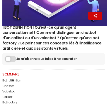
Antoine Crochet-Damais
4 janvier 2022 16:21
[BOT DEFINITION] Qu'est-ce qu'un agent
conversationnel ? Comment distinguer un chatbot
d'un callbot ou d'un voicebot ? Qu'est-ce qu'une bot
factory ? Le point sur ces concepts liés à l'intelligence
artificielle et aux assistants virtuels.
Je m’abonne aux Infos à ne pas rater
SOMMAIRE
Bot : définition
Chatbot
Voicebot
Callbot
Bot factory