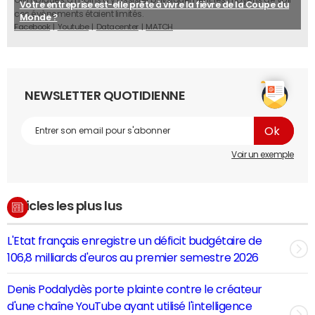
Votre entreprise est-elle prête à vivre la fièvre de la Coupe du
ces évènements étaient limités.
Monde ?
Facebook
Youtube
Datacenter
MATCH
NEWSLETTER QUOTIDIENNE
Voir un exemple
Articles les plus lus
L'Etat français enregistre un déficit budgétaire de
106,8 milliards d'euros au premier semestre 2026
Denis Podalydès porte plainte contre le créateur
d'une chaîne YouTube ayant utilisé l'intelligence