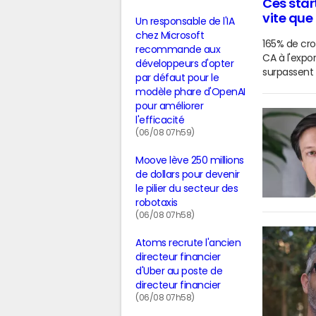
Ces star
vite que
Un responsable de l'IA
chez Microsoft
165% de cro
recommande aux
CA à l'expor
développeurs d'opter
surpassent 
par défaut pour le
modèle phare d'OpenAI
pour améliorer
l'efficacité
(06/08 07h59)
Moove lève 250 millions
de dollars pour devenir
le pilier du secteur des
robotaxis
(06/08 07h58)
Atoms recrute l'ancien
directeur financier
d'Uber au poste de
directeur financier
(06/08 07h58)