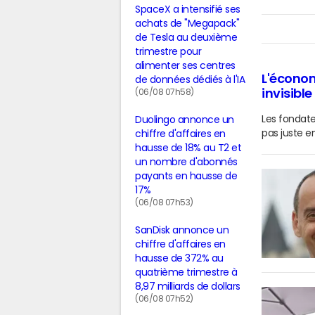
SpaceX a intensifié ses
achats de "Megapack"
de Tesla au deuxième
trimestre pour
alimenter ses centres
L'économ
de données dédiés à l'IA
invisible
(06/08 07h58)
Les fondate
Duolingo annonce un
pas juste en
chiffre d'affaires en
hausse de 18% au T2 et
un nombre d'abonnés
payants en hausse de
17%
(06/08 07h53)
SanDisk annonce un
chiffre d'affaires en
hausse de 372% au
quatrième trimestre à
8,97 milliards de dollars
(06/08 07h52)