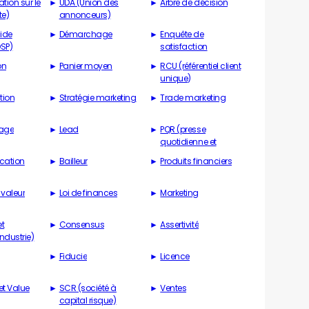
ation sur le
UDA (Union des
Arbre de décision
te)
annonceurs)
ide
Démarchage
Enquête de
DSP)
satisfaction
on
Panier moyen
RCU (référentiel client
unique)
tion
Stratégie marketing
Trade marketing
age
Lead
PQR (presse
quotidienne et
régionale)
ation
Bailleur
Produits financiers
valeur
Loi de finances
Marketing
et
Consensus
Assertivité
ndustrie)
Fiducie
Licence
et Value
SCR (société à
Ventes
capital risque)