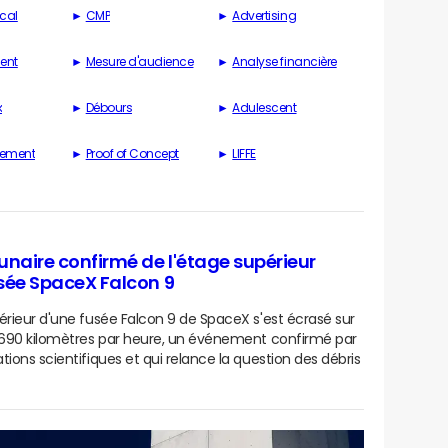
scal
CMP
Advertising
ient
Mesure d'audience
Analyse financière
k
Débours
Adulescent
sement
Proof of Concept
LIFFE
unaire confirmé de l'étage supérieur
sée SpaceX Falcon 9
érieur d'une fusée Falcon 9 de SpaceX s'est écrasé sur
 690 kilomètres par heure, un événement confirmé par
tions scientifiques et qui relance la question des débris