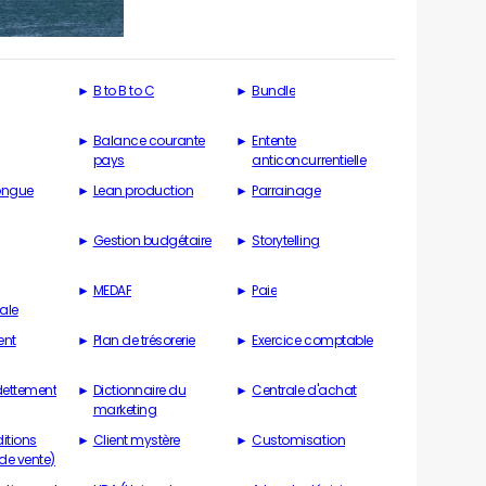
B to B to C
Bundle
Balance courante
Entente
pays
anticoncurrentielle
longue
Lean production
Parrainage
Gestion budgétaire
Storytelling
MEDAF
Paie
ale
ent
Plan de trésorerie
Exercice comptable
dettement
Dictionnaire du
Centrale d'achat
marketing
itions
Client mystère
Customisation
de vente)