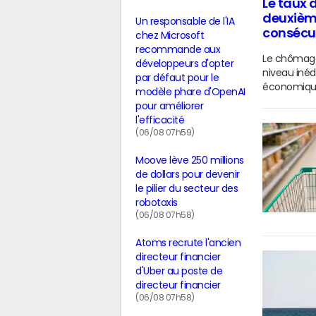
Le taux 
deuxième
Un responsable de l'IA
consécu
chez Microsoft
recommande aux
Le chômage 
développeurs d'opter
niveau inéd
par défaut pour le
économique
modèle phare d'OpenAI
pour améliorer
l'efficacité
(06/08 07h59)
Moove lève 250 millions
de dollars pour devenir
le pilier du secteur des
robotaxis
(06/08 07h58)
Atoms recrute l'ancien
directeur financier
d'Uber au poste de
directeur financier
(06/08 07h58)