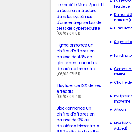
ILV (inform
Le modèle Muse Spark 1.1
lieu de ven
a réussi à s'introduire
Demand S
dans les systèmes
Platform (
d'une entreprise lors de
tests de cybersécurité
E-réputati
(06/08 07h51)
Segmenta
Figma annonce un
chiffre d'affaires en
Landing p
hausse de 48% en
glissement annuel au
deuxième trimestre
Communic
(06/08 07h51)
interne
Chaîne de 
Etsy licencie 12% de ses
effectifs
PMI (petite 
(06/08 07h46)
moyenne i
Block annonce un
Artisan
chiffre d'affaires en
hausse de 9% au
MVA (Mark
deuxième trimestre, à
Added)
6,62 milliards de dollars,