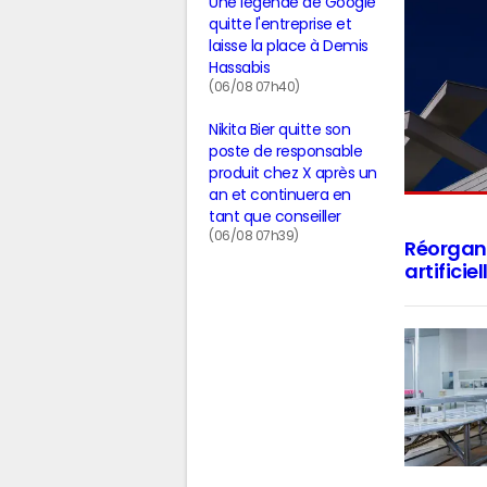
Une légende de Google
quitte l'entreprise et
laisse la place à Demis
Hassabis
(06/08 07h40)
Nikita Bier quitte son
poste de responsable
produit chez X après un
an et continuera en
tant que conseiller
(06/08 07h39)
Réorgani
artificie