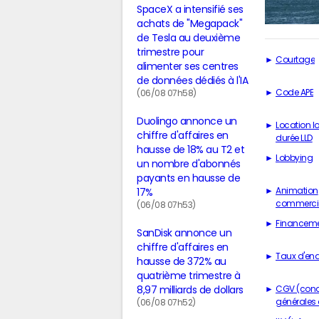
SpaceX a intensifié ses
achats de "Megapack"
de Tesla au deuxième
trimestre pour
Courtage
alimenter ses centres
de données dédiés à l'IA
Code APE
(06/08 07h58)
Duolingo annonce un
Location 
chiffre d'affaires en
durée LLD
hausse de 18% au T2 et
Lobbying
un nombre d'abonnés
payants en hausse de
Animation
17%
commerci
(06/08 07h53)
Financem
SanDisk annonce un
chiffre d'affaires en
Taux d'en
hausse de 372% au
quatrième trimestre à
CGV (cond
8,97 milliards de dollars
générales 
(06/08 07h52)