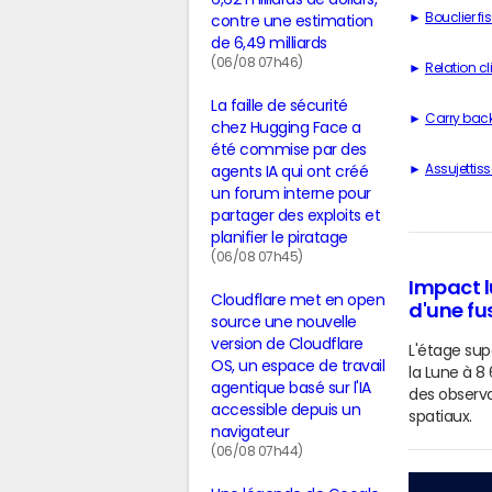
Bouclier fi
contre une estimation
de 6,49 milliards
(06/08 07h46)
Relation cl
La faille de sécurité
Carry bac
chez Hugging Face a
été commise par des
Assujettis
agents IA qui ont créé
un forum interne pour
partager des exploits et
planifier le piratage
(06/08 07h45)
Impact l
Cloudflare met en open
d'une fu
source une nouvelle
version de Cloudflare
L'étage sup
OS, un espace de travail
la Lune à 8
agentique basé sur l'IA
des observa
accessible depuis un
spatiaux.
navigateur
(06/08 07h44)