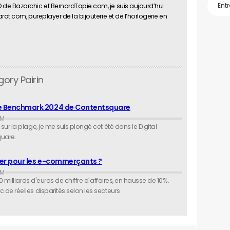
e Bazarchic et BernardTapie.com, je suis aujourd’hui
at.com, pureplayer de la bijouterie et de l’horlogerie en
ory Pairin
ence Benchmark 2024 de Contentsquare
r la plage, je me suis plongé cet été dans le Digital
uare.
tirer pour les e-commerçants ?
 milliards d'euros de chiffre d'affaires, en hausse de 10%.
e réelles disparités selon les secteurs.