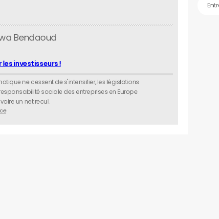
arwa Bendaoud
 les investisseurs !
tique ne cessent de s'intensifier, les législations
 responsabilité sociale des entreprises en Europe
oire un net recul.
ce