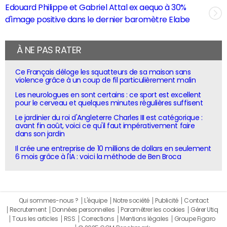
Edouard Philippe et Gabriel Attal ex aequo à 30%
d'image positive dans le dernier baromètre Elabe
À NE PAS RATER
Ce Français déloge les squatteurs de sa maison sans
violence grâce à un coup de fil particulièrement malin
Les neurologues en sont certains : ce sport est excellent
pour le cerveau et quelques minutes régulières suffisent
Le jardinier du roi d'Angleterre Charles III est catégorique :
avant fin août, voici ce qu'il faut impérativement faire
dans son jardin
Il crée une entreprise de 10 millions de dollars en seulement
6 mois grâce à l'IA : voici la méthode de Ben Broca
Qui sommes-nous ?
L'équipe
Notre société
Publicité
Contact
Recrutement
Données personnelles
Paramétrer les cookies
Gérer Utiq
Tous les articles
RSS
Corrections
Mentions légales
Groupe Figaro