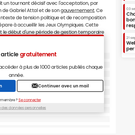
t un tournant décisif avec l'acceptation, par
03 s
de Gabriel Attal et de son
gouvernement
. Ce
Cha
texte de tension politique et de recomposition
bon
épare à accueillir les Jeux Olympiques. Cette
res
 et le début d'une période de gestion temporaire
21 se
Web
per
t turbulent
 article
gratuitement
 Premier ministre de la Ve République à
céder à plus de 1000 articles publiés chaque
s fonctions que pendant 189 jours, une durée qui
année.
 court après celui de Bernard Cazeneuve. Sa
n
Continuer avec un mail
par Emmanuel Macron, a finalement été acceptée
s anticipées qui ont vu le camp présidentiel perdre
 membre ?
Se connecter
ue des données personnelles
ssion de Gabriel Attal et de tous les ministres",
. Lors du Conseil des ministres, Emmanuel Macron
r engagement et Gabriel Attal a exprimé sa
 du gouvernement et le chef de l'État. "Nous