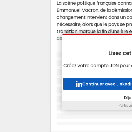
La scène politique française connaî
Emmanuel Macron, de la démission 
changement intervient dans un con
nécessaire, alors que le pays se pr
transition marque la fin d'une ère
des affaires courantes.
La fin d'un mandat court e
Lisez cet
Gabriel Attal, devenu le plus jeune
Créez votre compte JDN pour ac
seulement 35 ans, n'aura occupé se
en fait le deuxième mandat le plus
Continuer avec Linkedi
démission, initialement refusée 
après les résultats des législative
Déja
sa majorité.
Politiq
"Le chef de l'État a accepté la démi
indique un communiqué de l'Élysée
a remercié les ministres pour leu
"reconnaissance" pour les membres