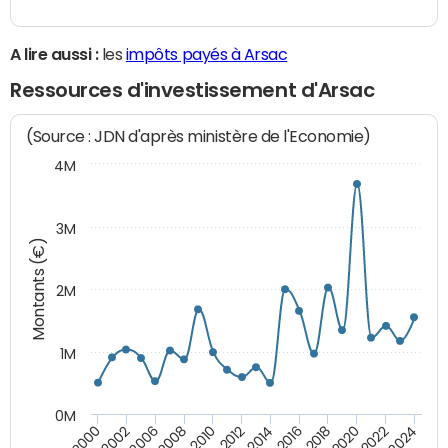
A lire aussi :
les
impôts payés à Arsac
Ressources d'investissement d'Arsac
(Source : JDN d'après ministère de l'Economie)
4M
3M
Montants (€)
2M
1M
0M
2010
2012
2014
2016
2018
2020
2022
2024
2000
2002
2006
2008