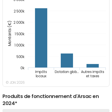
2 500k
Montants (€)
2 000k
1 500k
1 000k
500k
0k
Impôts
Dotation glob…
Autres impôts
locaux
et taxes
© JDN 2026
Produits de fonctionnement d'Arsac en
2024*