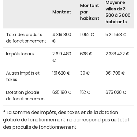
Moyenne
Montant
villes de 3
Montant
par
500 à 5 000
habitant
habitants
Total des produits
4 319 800
1 052 €
5 211 598 €
de fonctionnement
€
Impôts locaux
2 619 480
638 €
2 338 432 €
€
Autres impôts et
161 620 €
39 €
361 708 €
taxes
Dotation globale
625 180 €
152 €
675 020 €
de fonctionnement
*
La somme des impôts, des taxes et de la dotation
globale de fonctionnement ne correspond pas au total
des produits de fonctionnement.