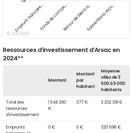
0k
Emprunt bancaire…
Fonds de compe…
Retour de biens a…
Subventions reçu…
© JDN 2026
Ressources d'investissement d'Arsac en
2024**
Moyenne
Montant
villes de 3
Montant
par
500 à 5 000
habitant
habitants
Total des
1 548 360
377 €
2 202 391 €
ressources
€
d'investissement
Emprunts
0 €
0 €
320 696 €