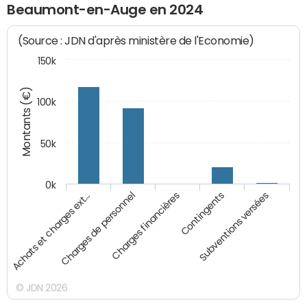
Beaumont-en-Auge en 2024
(Source : JDN d'après ministère de l'Economie)
150k
Montants (€)
100k
50k
0k
Achats et charges ext…
Charges de personnel
Charges financières
Contingents
Subventions versées
© JDN 2026