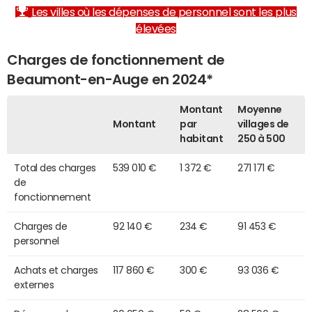
Les villes où les dépenses de personnel sont les plus
élevées
Charges de fonctionnement de
Beaumont-en-Auge en 2024*
Montant
Moyenne
Montant
par
villages de
habitant
250 à 500
Total des charges
539 010 €
1 372 €
271 171 €
de
fonctionnement
Charges de
92 140 €
234 €
91 453 €
personnel
Achats et charges
117 860 €
300 €
93 036 €
externes