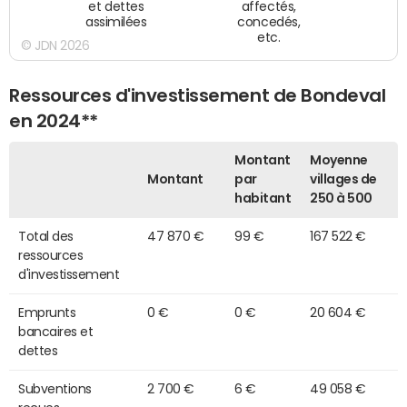
et dettes
affectés,
assimilées
concedés,
etc.
© JDN 2026
Ressources d'investissement de Bondeval
en 2024**
Montant
Moyenne
Montant
par
villages de
habitant
250 à 500
Total des
47 870 €
99 €
167 522 €
ressources
d'investissement
Emprunts
0 €
0 €
20 604 €
bancaires et
dettes
Subventions
2 700 €
6 €
49 058 €