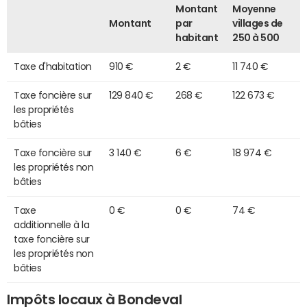
Montant
Moyenne
Montant
par
villages de
habitant
250 à 500
Taxe d'habitation
910 €
2 €
11 740 €
Taxe foncière sur
129 840 €
268 €
122 673 €
les propriétés
bâties
Taxe foncière sur
3 140 €
6 €
18 974 €
les propriétés non
bâties
Taxe
0 €
0 €
74 €
additionnelle à la
taxe foncière sur
les propriétés non
bâties
Impôts locaux à Bondeval