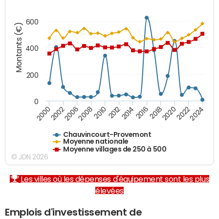
600
Montants (€)
400
200
0
2020
2010
2016
2006
2022
2012
2000
2018
2008
2024
2014
2002
Chauvincourt-Provemont
Moyenne nationale
Moyenne villages de 250 à 500
© JDN 2026
Les villes où les dépenses d'équipement sont les plus
élevées
Emplois d'investissement de