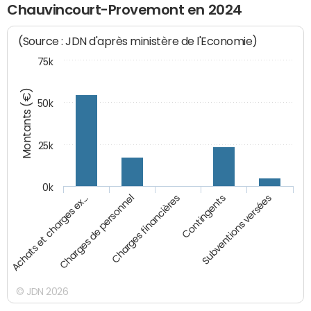
Chauvincourt-Provemont en 2024
(Source : JDN d'après ministère de l'Economie)
75k
Montants (€)
50k
25k
0k
Achats et charges ex…
Charges de personnel
Charges financières
Contingents
Subventions versées
© JDN 2026