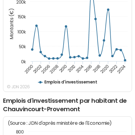
200k
Montants (€)
150k
100k
50k
0k
2008
2022
2002
2018
2014
2010
2024
2006
2020
2000
2016
2012
Emplois d'investissement
© JDN 2026
Emplois d'investissement par habitant de
Chauvincourt-Provemont
(Source : JDN d'après ministère de l'Economie)
800