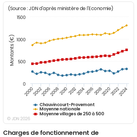
(Source : JDN d'après ministère de l'Economie)
1500
Montants (€)
1000
500
0
2018
2002
2022
2008
2012
2016
2000
2020
2006
2024
2010
2014
Chauvincourt-Provemont
Moyenne nationale
Moyenne villages de 250 à 500
© JDN 2026
Charges de fonctionnement de