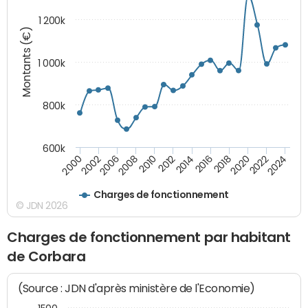
1 200k
Montants (€)
1 000k
800k
600k
2012
2018
2024
2000
2008
2014
2020
2002
2010
2016
2022
2006
Charges de fonctionnement
© JDN 2026
Charges de fonctionnement par habitant
de Corbara
(Source : JDN d'après ministère de l'Economie)