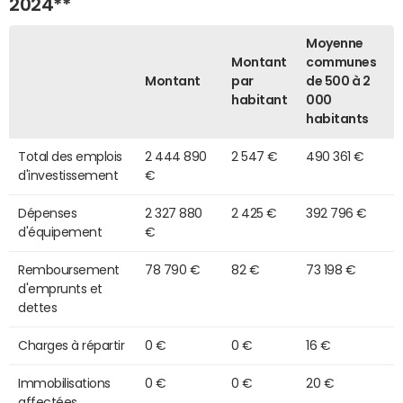
2024**
Moyenne
Montant
communes
Montant
par
de 500 à 2
habitant
000
habitants
Total des emplois
2 444 890
2 547 €
490 361 €
d'investissement
€
Dépenses
2 327 880
2 425 €
392 796 €
d'équipement
€
Remboursement
78 790 €
82 €
73 198 €
d'emprunts et
dettes
Charges à répartir
0 €
0 €
16 €
Immobilisations
0 €
0 €
20 €
affectées,