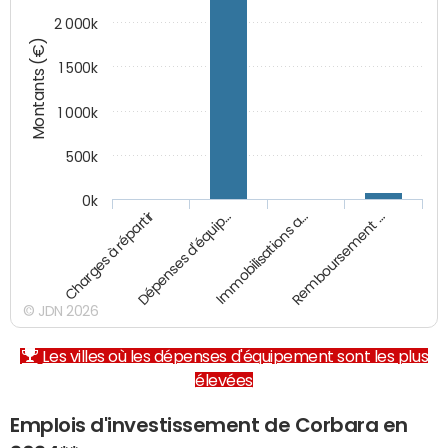
2 000k
Montants (€)
1 500k
1 000k
500k
0k
Charges à répartir
Dépenses d'équip…
Immobilisations a…
Remboursement …
© JDN 2026
Les villes où les dépenses d'équipement sont les plus
élevées
Emplois d'investissement de Corbara en