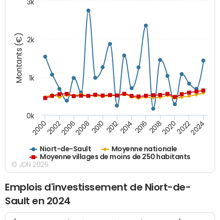
3k
Montants (€)
2k
1k
0k
2006
2000
2024
2020
2016
2012
2008
2002
2022
2018
2014
2010
Niort-de-Sault
Moyenne nationale
Moyenne villages de moins de 250 habitants
© JDN 2026
Emplois d'investissement de Niort-de-
Sault en 2024