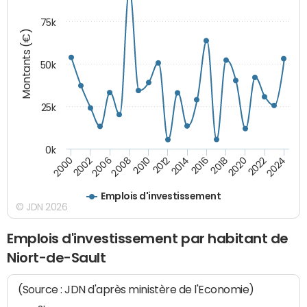
75k
Montants (€)
50k
25k
0k
2024
2002
2010
2016
2022
2000
2008
2014
2020
2006
2012
2018
Emplois d'investissement
© JDN 2026
Emplois d'investissement par habitant de
Niort-de-Sault
(Source : JDN d'après ministère de l'Economie)