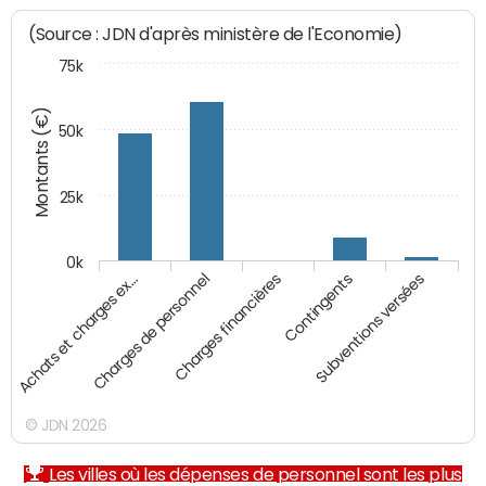
(Source : JDN d'après ministère de l'Economie)
75k
Montants (€)
50k
25k
0k
Achats et charges ex…
Charges de personnel
Charges financières
Contingents
Subventions versées
© JDN 2026
Les villes où les dépenses de personnel sont les plus