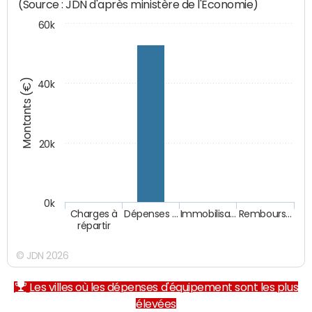
(Source : JDN d'après ministère de l'Economie)
60k
Montants (€)
40k
20k
0k
Charges à
Dépenses …
Immobilisa…
Rembours…
répartir
© JDN 2026
Les villes où les dépenses d'équipement sont les plus
élevées