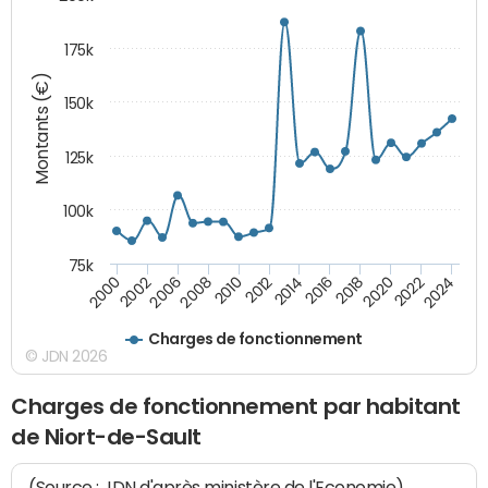
175k
Montants (€)
150k
125k
100k
75k
2008
2022
2002
2018
2014
2010
2024
2006
2020
2000
2016
2012
Charges de fonctionnement
© JDN 2026
Charges de fonctionnement par habitant
de Niort-de-Sault
(Source : JDN d'après ministère de l'Economie)