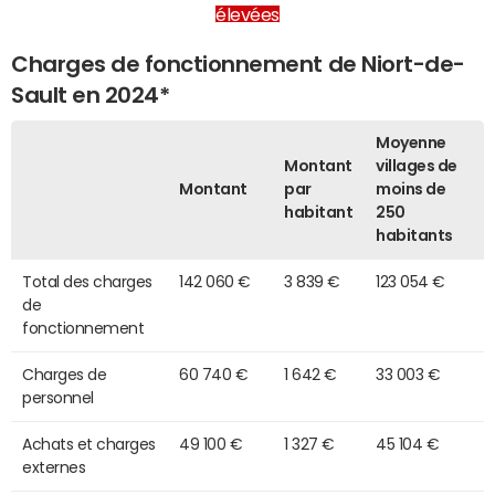
élevées
Charges de fonctionnement de Niort-de-
Sault en 2024*
Moyenne
Montant
villages de
Montant
par
moins de
habitant
250
habitants
Total des charges
142 060 €
3 839 €
123 054 €
de
fonctionnement
Charges de
60 740 €
1 642 €
33 003 €
personnel
Achats et charges
49 100 €
1 327 €
45 104 €
externes