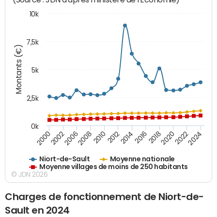
10k
7,5k
Montants (€)
5k
2,5k
0k
2014
2000
2024
2012
2022
2010
2020
2008
2018
2006
2016
2002
Niort-de-Sault
Moyenne nationale
Moyenne villages de moins de 250 habitants
© JDN 2026
Charges de fonctionnement de Niort-de-
Sault en 2024